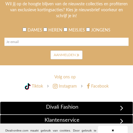
Wil jij op de hoogte blijven van de nieuwste collecties en profiteren
van exclusieve kortingsacties? Kies je nieuwsbrief voorkeur en
schrijf je in!
DAMES
HEREN
MEISJES
JONGENS
AANMELDEN
Volg ons op
Tiktok
Instagram
Facebook
Divali Fashion
Klantenservice
Divali-online.com maakt gebruik van cookies. Door gebruik te
✖