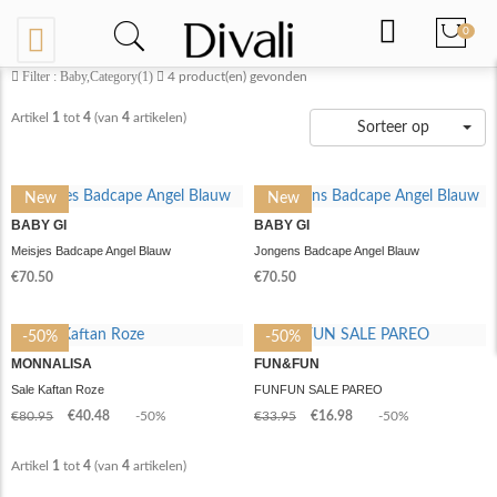
0
Filter : Baby,Category(1)
4
product(en) gevonden
Artikel
1
tot
4
(van
4
artikelen)
Sorteer op
New
New
BABY GI
BABY GI
Meisjes Badcape Angel Blauw
Jongens Badcape Angel Blauw
€70.50
€70.50
-50%
-50%
MONNALISA
FUN&FUN
Sale Kaftan Roze
FUNFUN SALE PAREO
€80.95
€40.48
-50%
€33.95
€16.98
-50%
Artikel
1
tot
4
(van
4
artikelen)