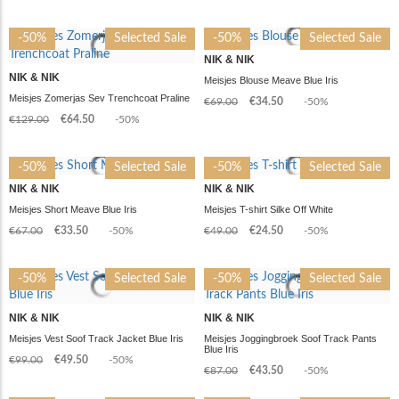
-50%
Selected Sale
-50%
Selected Sale
NIK & NIK
NIK & NIK
Meisjes Blouse Meave Blue Iris
Meisjes Zomerjas Sev Trenchcoat Praline
€69.00
€34.50
-50%
€129.00
€64.50
-50%
-50%
Selected Sale
-50%
Selected Sale
NIK & NIK
NIK & NIK
Meisjes Short Meave Blue Iris
Meisjes T-shirt Silke Off White
€67.00
€33.50
-50%
€49.00
€24.50
-50%
-50%
Selected Sale
-50%
Selected Sale
NIK & NIK
NIK & NIK
Meisjes Vest Soof Track Jacket Blue Iris
Meisjes Joggingbroek Soof Track Pants
Blue Iris
€99.00
€49.50
-50%
€87.00
€43.50
-50%