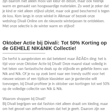
zijn daarom niet alleen mooi van kleur en dessin, maar ook heerlijk
warm en gemaakt van hoogwaardige materialen. Zo weet je zeker dat
je kind er niet alleen stijlvol uitziet, maar ook goed beschermd is tegen
de kou. Kom langs in onze winkel in Alkmaar of bezoek onze
webshop Divali Online om de nieuwste winterjassen te ontdekken.
Met onze selectie is de winter warm en stijlvol!
Oktober Actie bij Divali: Tot 50% Korting op
de GEHELE NIK&NIK Collectie!
De herfst is aangebroken en dat betekent maar Ã©Ã©n ding: het is
tijd voor onze Oktober Actie bij Divali! Deze maand staat volledig in
het teken van fantastische deals op de stijlvolle en geliefde items van
Nik and Nik. Of je nu op zoek bent naar een trendy outfit voor het
nieuwe seizoen of een tijdloze klassieker aan je garderobe wilt
toevoegen, bij Divali profiteer je in oktober van kortingen tot wel 50%
op de volledige collectie van Nik & Nik.
Waarom shoppen bij Divali?
Bij Divali begrijpen we dat fashion niet alleen draait om kleding, maar
om het gevoel van zelfvertrouwen dat het je geeft. Daarom zijn we