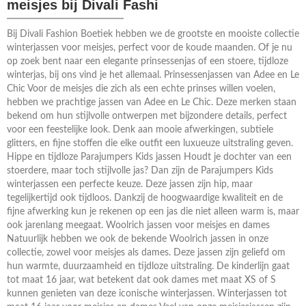
meisjes bij Divali Fashi
Bij Divali Fashion Boetiek hebben we de grootste en mooiste collectie
winterjassen voor meisjes, perfect voor de koude maanden. Of je nu
op zoek bent naar een elegante prinsessenjas of een stoere, tijdloze
winterjas, bij ons vind je het allemaal. Prinsessenjassen van Adee en Le
Chic Voor de meisjes die zich als een echte prinses willen voelen,
hebben we prachtige jassen van Adee en Le Chic. Deze merken staan
bekend om hun stijlvolle ontwerpen met bijzondere details, perfect
voor een feestelijke look. Denk aan mooie afwerkingen, subtiele
glitters, en fijne stoffen die elke outfit een luxueuze uitstraling geven.
Hippe en tijdloze Parajumpers Kids jassen Houdt je dochter van een
stoerdere, maar toch stijlvolle jas? Dan zijn de Parajumpers Kids
winterjassen een perfecte keuze. Deze jassen zijn hip, maar
tegelijkertijd ook tijdloos. Dankzij de hoogwaardige kwaliteit en de
fijne afwerking kun je rekenen op een jas die niet alleen warm is, maar
ook jarenlang meegaat. Woolrich jassen voor meisjes en dames
Natuurlijk hebben we ook de bekende Woolrich jassen in onze
collectie, zowel voor meisjes als dames. Deze jassen zijn geliefd om
hun warmte, duurzaamheid en tijdloze uitstraling. De kinderlijn gaat
tot maat 16 jaar, wat betekent dat ook dames met maat XS of S
kunnen genieten van deze iconische winterjassen. Winterjassen tot