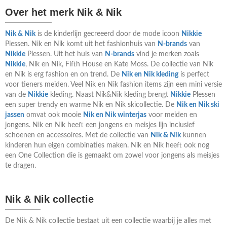
Over het merk Nik & Nik
Nik & Nik
is de kinderlijn gecreeerd door de mode icoon
Nikkie
Plessen. Nik en Nik komt uit het fashionhuis van
N-brands
van
Nikkie
Plessen. Uit het huis van
N-brands
vind je merken zoals
Nikkie
, Nik en Nik, Fifth House en Kate Moss. De collectie van Nik
en Nik is erg fashion en on trend. De
Nik en Nik kleding
is perfect
voor tieners meiden. Veel Nik en Nik fashion items zijn een mini versie
van de
Nikkie
kleding. Naast Nik&Nik kleding brengt
Nikkie
Plessen
een super trendy en warme Nik en Nik skicollectie. De
Nik en Nik ski
jassen
omvat ook mooie
Nik en Nik winterjas
voor meiden en
jongens. Nik en Nik heeft een jongens en meisjes lijn inclusief
schoenen en accessoires. Met de collectie van
Nik & Nik
kunnen
kinderen hun eigen combinaties maken. Nik en Nik heeft ook nog
een One Collection die is gemaakt om zowel voor jongens als meisjes
te dragen.
Nik & Nik collectie
De Nik & Nik collectie bestaat uit een collectie waarbij je alles met