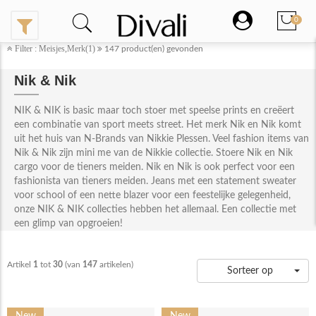
0
Filter : Meisjes,Merk(1)
147
product(en) gevonden
Nik & Nik
NIK & NIK is basic maar toch stoer met speelse prints en creëert
een combinatie van sport meets street. Het merk Nik en Nik komt
uit het huis van N-Brands van Nikkie Plessen. Veel fashion items van
Nik & Nik zijn mini me van de Nikkie collectie. Stoere Nik en Nik
cargo voor de tieners meiden. Nik en Nik is ook perfect voor een
fashionista van tieners meiden. Jeans met een statement sweater
voor school of een nette blazer voor een feestelijke gelegenheid,
onze NIK & NIK collecties hebben het allemaal. Een collectie met
een glimp van opgroeien!
Artikel
1
tot
30
(van
147
artikelen)
Sorteer op