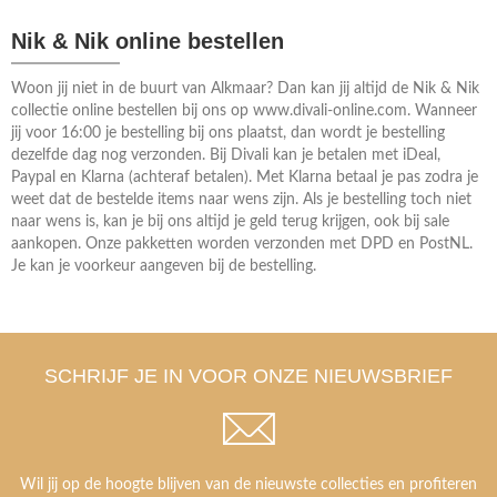
Nik & Nik online bestellen
Woon jij niet in de buurt van Alkmaar? Dan kan jij altijd de Nik & Nik
collectie online bestellen bij ons op www.divali-online.com. Wanneer
jij voor 16:00 je bestelling bij ons plaatst, dan wordt je bestelling
dezelfde dag nog verzonden. Bij Divali kan je betalen met iDeal,
Paypal en Klarna (achteraf betalen). Met Klarna betaal je pas zodra je
weet dat de bestelde items naar wens zijn. Als je bestelling toch niet
naar wens is, kan je bij ons altijd je geld terug krijgen, ook bij sale
aankopen. Onze pakketten worden verzonden met DPD en PostNL.
Je kan je voorkeur aangeven bij de bestelling.
SCHRIJF JE IN VOOR ONZE NIEUWSBRIEF
Wil jij op de hoogte blijven van de nieuwste collecties en profiteren