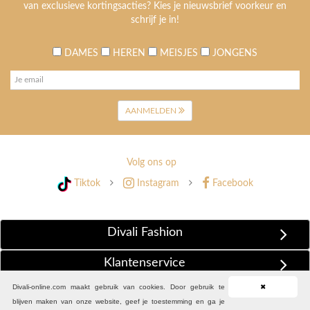
van exclusieve kortingsacties? Kies je nieuwsbrief voorkeur en
schrijf je in!
DAMES
HEREN
MEISJES
JONGENS
AANMELDEN
Volg ons op
Tiktok
Instagram
Facebook
Divali Fashion
Klantenservice
Divali-online.com maakt gebruik van cookies. Door gebruik te
✖
Extra Informatie
blijven maken van onze website, geef je toestemming en ga je