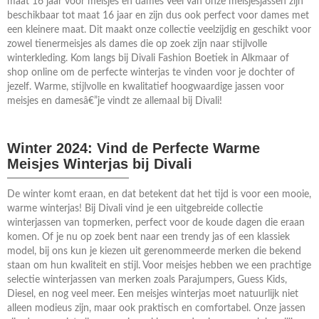
maat 16 jaar voor meisjes en dames Veel van onze meisjesjassen zijn
beschikbaar tot maat 16 jaar en zijn dus ook perfect voor dames met
een kleinere maat. Dit maakt onze collectie veelzijdig en geschikt voor
zowel tienermeisjes als dames die op zoek zijn naar stijlvolle
winterkleding. Kom langs bij Divali Fashion Boetiek in Alkmaar of
shop online om de perfecte winterjas te vinden voor je dochter of
jezelf. Warme, stijlvolle en kwalitatief hoogwaardige jassen voor
meisjes en damesâ€”je vindt ze allemaal bij Divali!
Winter 2024: Vind de Perfecte Warme
Meisjes Winterjas bij Divali
De winter komt eraan, en dat betekent dat het tijd is voor een mooie,
warme winterjas! Bij Divali vind je een uitgebreide collectie
winterjassen van topmerken, perfect voor de koude dagen die eraan
komen. Of je nu op zoek bent naar een trendy jas of een klassiek
model, bij ons kun je kiezen uit gerenommeerde merken die bekend
staan om hun kwaliteit en stijl. Voor meisjes hebben we een prachtige
selectie winterjassen van merken zoals Parajumpers, Guess Kids,
Diesel, en nog veel meer. Een meisjes winterjas moet natuurlijk niet
alleen modieus zijn, maar ook praktisch en comfortabel. Onze jassen