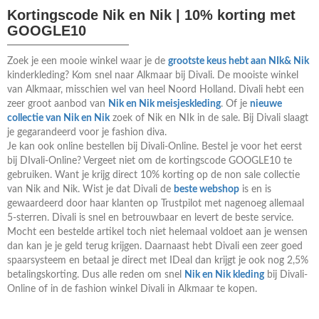
Kortingscode Nik en Nik | 10% korting met
GOOGLE10
Zoek je een mooie winkel waar je de
grootste keus hebt aan NIk& Nik
kinderkleding? Kom snel naar Alkmaar bij Divali. De mooiste winkel
van Alkmaar, misschien wel van heel Noord Holland. Divali hebt een
zeer groot aanbod van
Nik en Nik meisjeskleding
. Of je
nieuwe
collectie van Nik en Nik
zoek of Nik en NIk in de sale. Bij Divali slaagt
je gegarandeerd voor je fashion diva.
Je kan ook online bestellen bij Divali-Online. Bestel je voor het eerst
bij DIvali-Online? Vergeet niet om de kortingscode GOOGLE10 te
gebruiken. Want je krijg direct 10% korting op de non sale collectie
van Nik and Nik. Wist je dat Divali de
beste webshop
is en is
gewaardeerd door haar klanten op Trustpilot met nagenoeg allemaal
5-sterren. Divali is snel en betrouwbaar en levert de beste service.
Mocht een bestelde artikel toch niet helemaal voldoet aan je wensen
dan kan je je geld terug krijgen. Daarnaast hebt Divali een zeer goed
spaarsysteem en betaal je direct met IDeal dan krijgt je ook nog 2,5%
betalingskorting. Dus alle reden om snel
Nik en Nik kleding
bij Divali-
Online of in de fashion winkel Divali in Alkmaar te kopen.