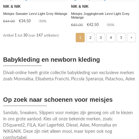
NIK & NIK
NIK & NIK
Meisjes Sweater Levvi Light Grey Melange
Meisjes Joggingbroek Levvi Light Grey
Melange
€69.00
€34.50
-50%
€85.00
€42.50
-50%
Artikel
1
tot
30
(van
147
artikelen)
1
2
3
4
5
>
Babykleding en newborn kleding
Divali-online heeft grote collectie babykleding van exclusieve merken
zoals Monnalisa, Elisabetta Franchi, Piccola Speranza, Patachou, Adee
Op zoek naar schoenen voor meisjes
Sandals, Sneakers, Slippers voor meisjes zijn genoeg om uit te kiezen
in ons grote aanbod. Kies uit onze bekende merken, zoals:
DSquared2, FILA, Karl Lagerfeld, Diesel, Adee, Monnalisa en
NIK&NIK. Deze zijn niet alleen mooi, maar lopen ook nog
comfortabel.