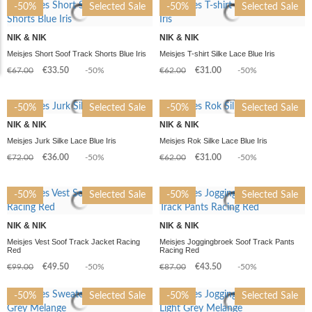
-50%
Selected Sale
-50%
Selected Sale
NIK & NIK
NIK & NIK
Meisjes Short Soof Track Shorts Blue Iris
Meisjes T-shirt Silke Lace Blue Iris
€67.00
€33.50
-50%
€62.00
€31.00
-50%
-50%
Selected Sale
-50%
Selected Sale
NIK & NIK
NIK & NIK
Meisjes Jurk Silke Lace Blue Iris
Meisjes Rok Silke Lace Blue Iris
€72.00
€36.00
-50%
€62.00
€31.00
-50%
-50%
Selected Sale
-50%
Selected Sale
NIK & NIK
NIK & NIK
Meisjes Vest Soof Track Jacket Racing
Meisjes Joggingbroek Soof Track Pants
Red
Racing Red
€99.00
€49.50
-50%
€87.00
€43.50
-50%
-50%
Selected Sale
-50%
Selected Sale