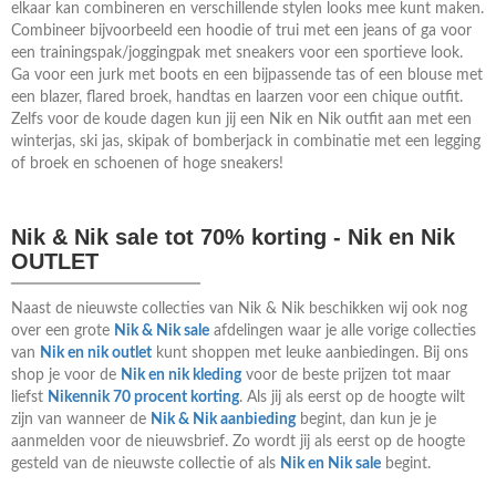
elkaar kan combineren en verschillende stylen looks mee kunt maken.
Combineer bijvoorbeeld een hoodie of trui met een jeans of ga voor
een trainingspak/joggingpak met sneakers voor een sportieve look.
Ga voor een jurk met boots en een bijpassende tas of een blouse met
een blazer, flared broek, handtas en laarzen voor een chique outfit.
Zelfs voor de koude dagen kun jij een Nik en Nik outfit aan met een
winterjas, ski jas, skipak of bomberjack in combinatie met een legging
of broek en schoenen of hoge sneakers!
Nik & Nik sale tot 70% korting - Nik en Nik
OUTLET
Naast de nieuwste collecties van Nik & Nik beschikken wij ook nog
over een grote
Nik & Nik sale
afdelingen waar je alle vorige collecties
van
Nik en nik outlet
kunt shoppen met leuke aanbiedingen. Bij ons
shop je voor de
Nik en nik kleding
voor de beste prijzen tot maar
liefst
Nikennik 70 procent korting
. Als jij als eerst op de hoogte wilt
zijn van wanneer de
Nik & Nik aanbieding
begint, dan kun je je
aanmelden voor de nieuwsbrief. Zo wordt jij als eerst op de hoogte
gesteld van de nieuwste collectie of als
Nik en Nik sale
begint.