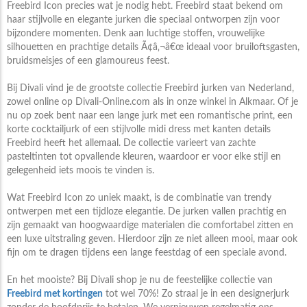
Freebird Icon precies wat je nodig hebt. Freebird staat bekend om
haar stijlvolle en elegante jurken die speciaal ontworpen zijn voor
bijzondere momenten. Denk aan luchtige stoffen, vrouwelijke
silhouetten en prachtige details Ã¢â‚¬â€œ ideaal voor bruiloftsgasten,
bruidsmeisjes of een glamoureus feest.
Bij Divali vind je de grootste collectie Freebird jurken van Nederland,
zowel online op Divali-Online.com als in onze winkel in Alkmaar. Of je
nu op zoek bent naar een lange jurk met een romantische print, een
korte cocktailjurk of een stijlvolle midi dress met kanten details
Freebird heeft het allemaal. De collectie varieert van zachte
pasteltinten tot opvallende kleuren, waardoor er voor elke stijl en
gelegenheid iets moois te vinden is.
Wat Freebird Icon zo uniek maakt, is de combinatie van trendy
ontwerpen met een tijdloze elegantie. De jurken vallen prachtig en
zijn gemaakt van hoogwaardige materialen die comfortabel zitten en
een luxe uitstraling geven. Hierdoor zijn ze niet alleen mooi, maar ook
fijn om te dragen tijdens een lange feestdag of een speciale avond.
En het mooiste? Bij Divali shop je nu de feestelijke collectie van
Freebird met kortingen
tot wel 70%! Zo straal je in een designerjurk