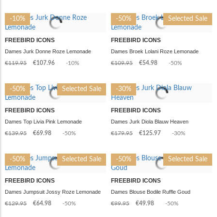
-10%
-50%
Selected Sale
FREEBIRD ICONS
FREEBIRD ICONS
Dames Jurk Donne Roze Lemonade
Dames Broek Lolani Roze Lemonade
€119.95
€107.96
-10%
€109.95
€54.98
-50%
-50%
Selected Sale
-30%
FREEBIRD ICONS
FREEBIRD ICONS
Dames Top Livia Pink Lemonade
Dames Jurk Diola Blauw Heaven
€139.95
€69.98
-50%
€179.95
€125.97
-30%
-50%
Selected Sale
-50%
Selected Sale
FREEBIRD ICONS
FREEBIRD ICONS
Dames Jumpsuit Jossy Roze Lemonade
Dames Blouse Bodile Ruffle Goud
€129.95
€64.98
-50%
€99.95
€49.98
-50%