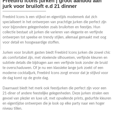
Freebird Icons jurken | groot aanbod aan
jurk voor bruiloft e.d 21 dinner
Freebird Icons is een stijlvol en eigentijds modemerk dat zich
specialiseert in het ontwerpen van prachtige jurken die perfect zijn
voor bijzondere gelegenheden zoals bruiloften en feestjes. Hun
collectie bestaat uit jurken die varieren van elegante en verfijnde
ontwerpen tot speelse en trendy stijlen, allemaal gemaakt met oog
voor detail en hoogwaardige stoffen.
Jurken voor bruiloft gasten biedt Freebird Icons jurken die zowel chic
als comfortabel zijn, met vloeiende silhouetten, verfijnde kleuren en
subtiele details die bijdragen aan een verfijnde look zonder de bruid
te overschaduwen. Of je nu een klassieke lange jurk zoekt of een
moderne cocktailjurk, Freebird Icons zorgt ervoor dat je stijlvol voor
de dag komt op de grote dag.
Daarnaast biedt het merk ook feestjurken die perfect zijn voor een
21-diner of andere feestelijke gelegenheden. Deze jurken stralen een
gevoel van plezier en luxe uit, met opvallende prints, gedurfde kleuren
en eigentijdse ontwerpen die je look op elke party naar een hoger
niveau tillen.