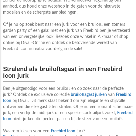
zonder de hoofdprijs te betalen. We vernieuwen regelmatig ons
aanbod, dus houd onze webshop in de gaten voor de nieuwste
modellen en de scherpste aanbiedingen.
Of je nu op zoek bent naar een jurk voor een bruiloft, een zomers
garden party of een gala: met een jurk van Freebird ben je verzekerd
van een onvergetelijke look. Bezoek onze winkel in Alkmaar of shop
online bij Divali-Online en ontdek de betoverende wereld van
Freebird Icon nu extra voordelig in de sale!
Stralend als bruiloftsgast in een Freebird
Icon jurk
Ben je uitgenodigd voor een bruiloft en op zoek naar de perfecte
jurk? Ontdek de exclusieve collectie
bruiloftsgast jurken
van
Freebird
Icon
bij Divali. Dit merk staat bekend om zijn elegante en stijlvolle
ontwerpen die elke gast laten stralen. Of je nu een romantische maxi-
jurk, een verfijnde midi-jurk of een speelse cocktailjurk zoekt,
Freebird
Icon
biedt jurken die perfect passen bij de sfeer van een bruiloft.
Waarom kiezen voor een
Freebird Icon
jurk?