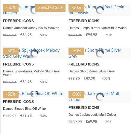
-50%
Selected Sale
-50%
FREEBIRD ICONS
FREEBIRD ICONS
Dames Jumpsuit Jossy Blauw Heaven
Dames Jumpsuit Yael Denim Blue Wash
€129.95
€64.98
-50%
€189.95
€94.98
-50%
-50%
-50%
FREEBIRD ICONS
FREEBIRD ICONS
Dames Spijkerbroek Melody Stud Grey
Dames Short Plume Silver Grey
Wash
€99.95
€49.98
-50%
€129.95
€64.98
-50%
-50%
-50%
FREEBIRD ICONS
FREEBIRD ICONS
Dames Blouse Bina Off White
Dames Jacket Loeki Multi Colour
€119.95
€59.98
-50%
€139.95
€69.98
-50%