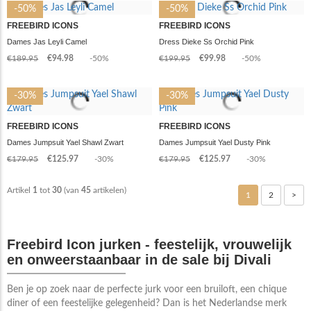
-50%
-50%
FREEBIRD ICONS
FREEBIRD ICONS
Dames Jas Leyli Camel
Dress Dieke Ss Orchid Pink
€189.95
€94.98
-50%
€199.95
€99.98
-50%
-30%
-30%
FREEBIRD ICONS
FREEBIRD ICONS
Dames Jumpsuit Yael Shawl Zwart
Dames Jumpsuit Yael Dusty Pink
€179.95
€125.97
-30%
€179.95
€125.97
-30%
Artikel
1
tot
30
(van
45
artikelen)
1
2
>
Freebird Icon jurken - feestelijk, vrouwelijk
en onweerstaanbaar in de sale bij Divali
Ben je op zoek naar de perfecte jurk voor een bruiloft, een chique
diner of een feestelijke gelegenheid? Dan is het Nederlandse merk