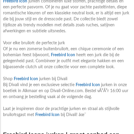
Freebird Icon
jurken combineren luxe stoffen, prachtige details en
een perfecte pasvorm. Of je nu gaat voor zachte pasteltinten, diepe
romantische kleuren of een klassieke neutral look, er is altijd een jurk
die bij jouw stijl en de dresscode past. De collectie biedt zowel
tijdloze als trendy modellen met details zoals ruches, satijnen
afwerkingen en subtiele uitsnedes.
Voor elke bruiloft de perfecte jurk
Of je nu een zomerse buitenbruiloft, een chique ceremonie of een
bohemian feest bijwoont,
Freebird Icon
heeft een jurk die bij de
gelegenheid past. Combineer je outfit met elegante hakken en een
bijpassende clutch uit onze collectie voor een complete look.
Shop
Freebird Icon
jurken bij Divali
Bij Divali vind je een exclusieve selectie
Freebird Icon
jurken in onze
boetiek in Alkmaar en op Divali-Online.com. Bestel vÃ³Ã³r 16:00 uur
en ontvang je bestelling vaak al de volgende dag.
Laat je inspireren door de prachtige jurken en straal als stijlvolle
bruiloftsgast met
Freebird Icon
bij Divali! âœ¨