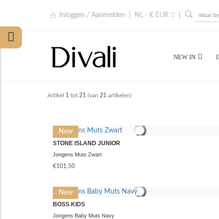
Inloggen / Aanmelden
NL - € EUR
NEW IN
Artikel
1
tot
21
(van
21
artikelen)
New
STONE ISLAND JUNIOR
Jongens Muts Zwart
€101.50
New
BOSS KIDS
Jongens Baby Muts Navy