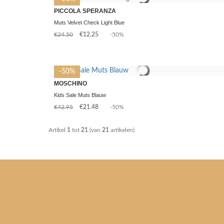
PICCOLA SPERANZA
Muts Velvet Check Light Blue
€24.50
€12.25
-50%
-50%
MOSCHINO
Kids Sale Muts Blauw
€42.95
€21.48
-50%
Artikel
1
tot
21
(van
21
artikelen)