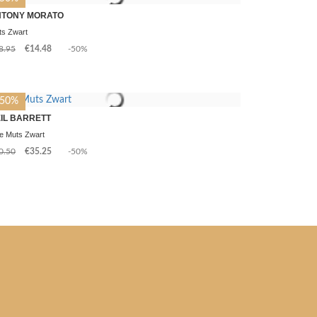
NTONY MORATO
ts Zwart
8.95
€14.48
-50%
-50%
IL BARRETT
e Muts Zwart
0.50
€35.25
-50%