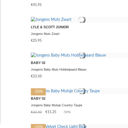
€41.95
LYLE & SCOTT JUNIOR
Jongens Muts Zwart
€25.95
BABY GI
Jongens Baby Muts Hobbelpaard Blauw
€23.50
-50%
BABY GI
Jongens Baby Mutsje Country Taupe
€22.50
€11.25
-50%
-50%