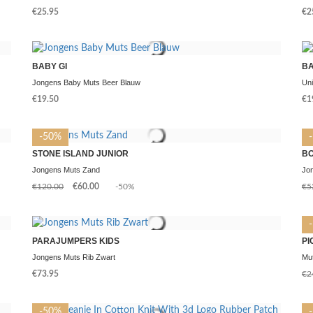
€25.95
€2
BABY GI
BA
Jongens Baby Muts Beer Blauw
Un
€19.50
€1
-50%
STONE ISLAND JUNIOR
BO
Jongens Muts Zand
Jo
€120.00
€60.00
-50%
€5
PARAJUMPERS KIDS
PI
Jongens Muts Rib Zwart
Mut
€73.95
€2
-50%