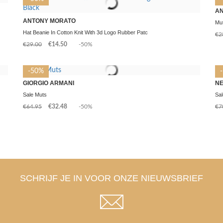
A
ANTONY MORATO
Mu
Hat Beanie In Cotton Knit With 3d Logo Rubber Patc
€2
€29.00
€14.50
-50%
-50%
GIORGIO ARMANI
NE
Sale Muts
Sal
€64.95
€32.48
-50%
€7
SCHRIJF JE IN VOOR ONZE NIEUWSBRIEF