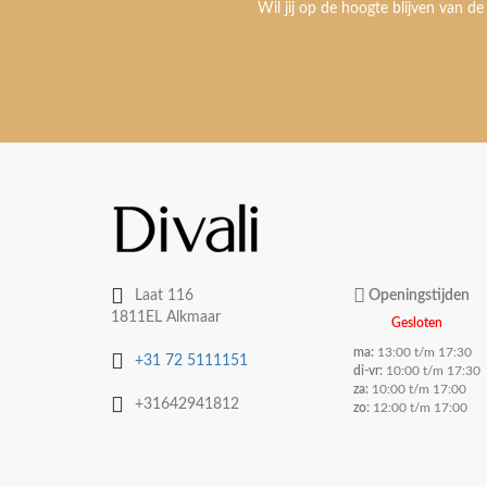
Wil jij op de hoogte blijven van de
Laat 116
Openingstijden
1811EL Alkmaar
Gesloten
ma:
13:00 t/m 17:30
+31 72 5111151
di-vr:
10:00 t/m 17:30
za:
10:00 t/m 17:00
+31642941812
zo:
12:00 t/m 17:00