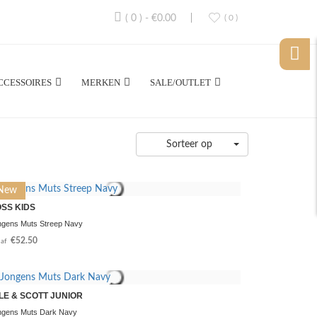
( 0 )
-
€0.00
( 0 )
CCESSOIRES
MERKEN
SALE/OUTLET
Sorteer op
New
SS KIDS
ngens Muts Streep Navy
€52.50
af
LE & SCOTT JUNIOR
ngens Muts Dark Navy