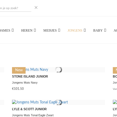
DAMES
HEREN
MEISJES
JONGENS
BABY
A
New
STONE ISLAND JUNIOR
BO
Jongens Muts Navy
Jo
€101.50
Van
LYLE & SCOTT JUNIOR
LY
Jongens Muts Tonal Eagle Zwart
Jo