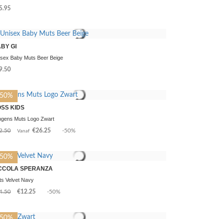
5.95
BY GI
isex Baby Muts Beer Beige
9.50
-50%
SS KIDS
ngens Muts Logo Zwart
2.50
€26.25
-50%
Vanaf
-50%
CCOLA SPERANZA
s Velvet Navy
4.50
€12.25
-50%
-50%