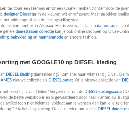
. Een tas zoals een Hermes en/of een Chanel hebben zichzelf door de jare
ze
designer Diesel tas
in de kleuren wit en/of zwart. Maar ga lekker knalle
je in het middenpunt van de belangstelling staat.
de fashion boetiek in Alkmaar. Het is een walhalla aan
dames tas
sen zoa
De gehele
damestassen collectie
kan je ook online shoppen op Divali-Online
eding
,
babykleding
en
mannenmode
en andere fashion.
korting met GOOGLE10 op DIESEL kleding
 aan
DIESEL kleding
dameskleding? Kom snel naar Alkmaar bij Divali. De m
DAMES
nieuwe collectie als
DIESEL outlet
. Of je nieuwe collectie van
DIE
or het eerst bij Divali-Online? Vergeet niet om de
DIESEL kortingscode
GOO
vali de beste webshop is en is gewaardeerd door haar klanten op Trustpil
e artikel toch niet helemaal voldoet aan je wensen dan kan je je geld ter
ook nog 2,5% betalingskorting. Dus alle reden om snel je
DIESEL dames out