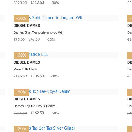
€225.00
€112.50
-50%
€2
-50%
DIESEL DAMES
DI
Dames Shirt T-uncutie-long-od Wit
Da
€95.00
€47.50
-50%
€1
-30%
DIESEL DAMES
DI
Riem 1DR Black
Da
€195.00
€136.50
-30%
€3
-50%
DIESEL DAMES
DI
Dames Top De-lucy-s Denim
Da
€325.00
€162.50
-50%
€1
-30%