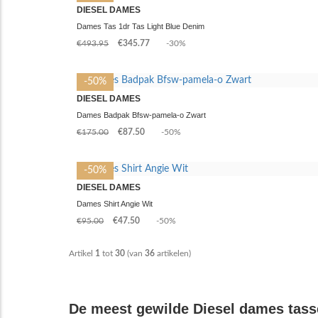
DIESEL DAMES
Dames Tas 1dr Tas Light Blue Denim
€493.95
€345.77
-30%
-50%
DIESEL DAMES
Dames Badpak Bfsw-pamela-o Zwart
€175.00
€87.50
-50%
-50%
DIESEL DAMES
Dames Shirt Angie Wit
€95.00
€47.50
-50%
Artikel
1
tot
30
(van
36
artikelen)
De meest gewilde Diesel dames tas