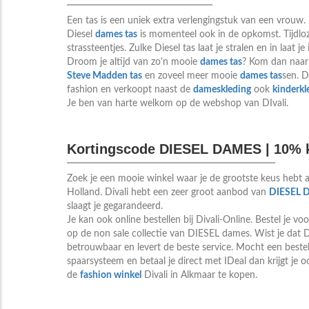
Een tas is een uniek extra verlengingstuk van een vrouw
Diesel
dames tas
is momenteel ook in de opkomst. Tijdlo
strassteentjes. Zulke Diesel tas laat je stralen en in laat 
Droom je altijd van zo'n mooie
dames tas
? Kom dan naar 
Steve Madden tas
en zoveel meer mooie
dames tas
sen. 
fashion en verkoopt naast de
dameskleding
ook
kinderkl
Je ben van harte welkom op de webshop van DIvali.
Kortingscode DIESEL DAMES | 10% 
Zoek je een mooie winkel waar je de grootste keus hebt
Holland. Divali hebt een zeer groot aanbod van
DIESEL 
slaagt je gegarandeerd.
Je kan ook online bestellen bij Divali-Online. Bestel je vo
op de non sale collectie van DIESEL dames. Wist je dat Di
betrouwbaar en levert de beste service. Mocht een besteld
spaarsysteem en betaal je direct met IDeal dan krijgt je 
de
fashion winkel
Divali in Alkmaar te kopen.