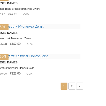
ESEL DAMES
es Bikini Broekje Bfpn-irina Zwart
5.95
€47.98
-50%
-50%
ESEL DAMES
mes Jurk M-onervax Zwart
25.00
€162.50
-50%
-50%
ESEL DAMES
rgaret Knitwear Honeysuckle
50.00
€125.00
-50%
1
2
>