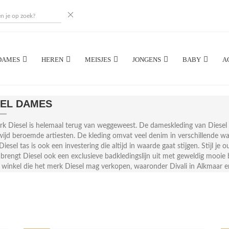
DAMES
HEREN
MEISJES
JONGENS
BABY
A
SEL DAMES
k Diesel is helemaal terug van weggeweest. De dameskleding van Diesel 
ijd beroemde artiesten. De kleding omvat veel denim in verschillende wa
iesel tas is ook een investering die altijd in waarde gaat stijgen. Stijl je 
 brengt Diesel ook een exclusieve badkledingslijn uit met geweldig mooie b
 winkel die het merk Diesel mag verkopen, waaronder Divali in Alkmaar 