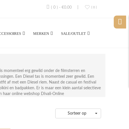
( 0 )
-
€0.00
( 0 )
CCESSOIRES
MERKEN
SALE/OUTLET
is momenteel erg gewild onder de filmsterren en
ssingen. Een Diesel tas is momenteel zeer gewild. Een
outfit af met een Diesel riem. Naast de casual en festival
ikini en badpakken. Er is maar een klein aantal selectieve
en haar online webshop DIvali-Online
Sorteer op