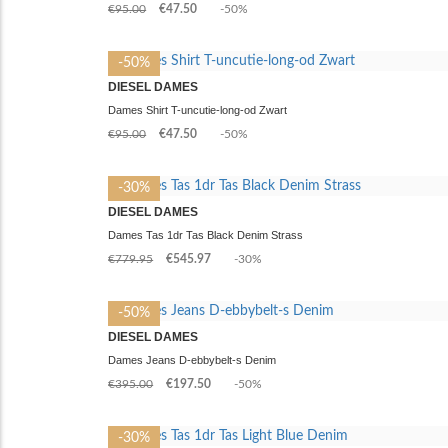
€95.00
€47.50
-50%
-50%
DIESEL DAMES
Dames Shirt T-uncutie-long-od Zwart
€95.00
€47.50
-50%
-30%
DIESEL DAMES
Dames Tas 1dr Tas Black Denim Strass
€779.95
€545.97
-30%
-50%
DIESEL DAMES
Dames Jeans D-ebbybelt-s Denim
€395.00
€197.50
-50%
-30%