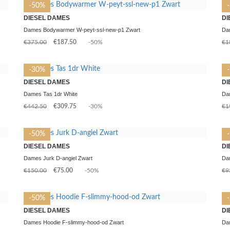
-50%
DIESEL DAMES
DI
Dames Bodywarmer W-peyt-ssl-new-p1 Zwart
Da
€375.00
€187.50
-50%
€1
-30%
DIESEL DAMES
DI
Dames Tas 1dr White
Da
€442.50
€309.75
-30%
€1
-50%
DIESEL DAMES
DI
Dames Jurk D-angiel Zwart
Dam
€150.00
€75.00
-50%
€9
-50%
DIESEL DAMES
DI
Dames Hoodie F-slimmy-hood-od Zwart
Da