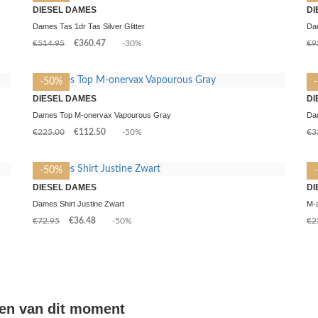
DIESEL DAMES
DI
Dames Tas 1dr Tas Silver Glitter
Dam
€514.95
€360.47
-30%
€9
-50%
DIESEL DAMES
DI
Dames Top M-onervax Vapourous Gray
Da
€225.00
€112.50
-50%
€3
-50%
DIESEL DAMES
DI
Dames Shirt Justine Zwart
M-a
€72.95
€36.48
-50%
€2
sen van dit moment