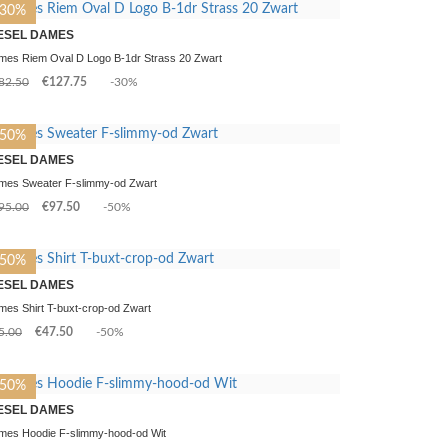
-30%
ESEL DAMES
mes Riem Oval D Logo B-1dr Strass 20 Zwart
82.50
€127.75
-30%
-50%
ESEL DAMES
mes Sweater F-slimmy-od Zwart
95.00
€97.50
-50%
-50%
ESEL DAMES
es Shirt T-buxt-crop-od Zwart
5.00
€47.50
-50%
-50%
ESEL DAMES
mes Hoodie F-slimmy-hood-od Wit