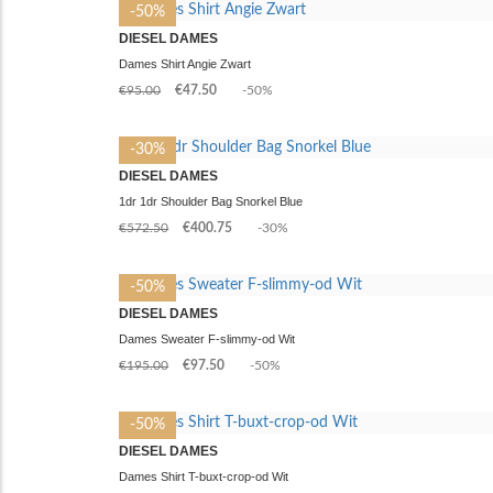
-50%
DIESEL DAMES
Dames Shirt Angie Zwart
€95.00
€47.50
-50%
-30%
DIESEL DAMES
1dr 1dr Shoulder Bag Snorkel Blue
€572.50
€400.75
-30%
-50%
DIESEL DAMES
Dames Sweater F-slimmy-od Wit
€195.00
€97.50
-50%
-50%
DIESEL DAMES
Dames Shirt T-buxt-crop-od Wit