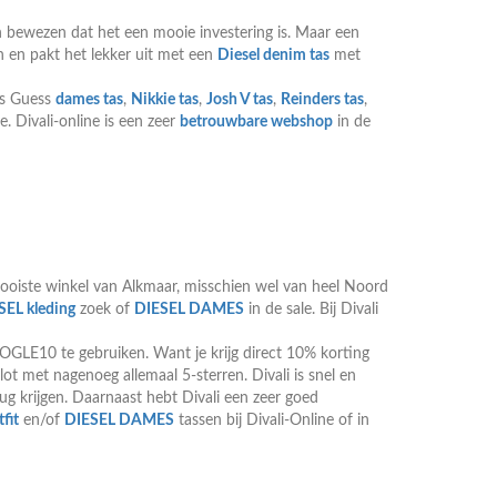
n bewezen dat het een mooie investering is. Maar een
n en pakt het lekker uit met een
Diesel denim tas
met
ls Guess
dames tas
,
Nikkie tas
,
Josh V tas
,
Reinders tas
,
. Divali-online is een zeer
betrouwbare webshop
in de
ooiste winkel van Alkmaar, misschien wel van heel Noord
SEL kleding
zoek of
DIESEL DAMES
in de sale. Bij Divali
GLE10 te gebruiken. Want je krijg direct 10% korting
ot met nagenoeg allemaal 5-sterren. Divali is snel en
ug krijgen. Daarnaast hebt Divali een zeer goed
fit
en/of
DIESEL DAMES
tassen bij Divali-Online of in