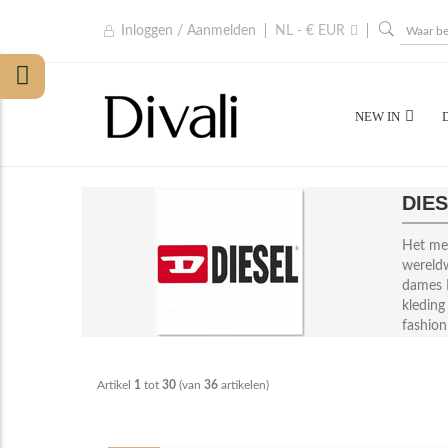
Inloggen / Aanmelden
NL - € EUR
NEW IN
DIE
Het mer
wereldw
dames D
kleding
fashion
Artikel
1
tot
30
(van
36
artikelen)