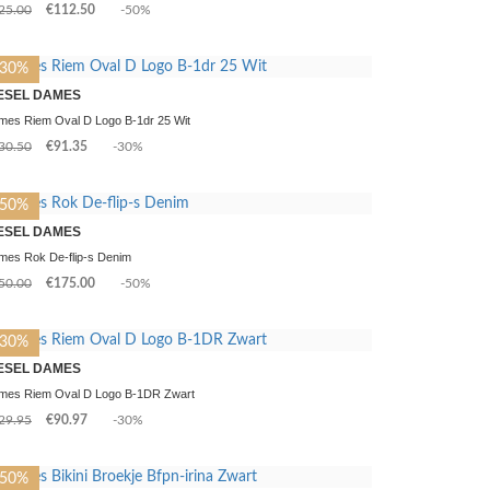
25.00
€112.50
-50%
-30%
ESEL DAMES
mes Riem Oval D Logo B-1dr 25 Wit
30.50
€91.35
-30%
-50%
ESEL DAMES
mes Rok De-flip-s Denim
50.00
€175.00
-50%
-30%
ESEL DAMES
mes Riem Oval D Logo B-1DR Zwart
29.95
€90.97
-30%
-50%