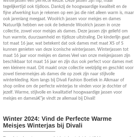
winterjassen een perfecte keuze. Deze jassen zijn hip, maar
tegelijkertijd ook tijdloos. Dankzij de hoogwaardige kwaliteit en de
fijne afwerking kun je rekenen op een jas die niet alleen warm is, maar
ook jarenlang meegaat. Woolrich jassen voor meisjes en dames
Natuurlijk hebben we ook de bekende Woolrich jassen in onze
collectie, zowel voor meisjes als dames. Deze jassen zijn geliefd om
hun warmte, duurzaamheid en tijdloze uitstraling. De kinderlijn gaat
tot maat 16 jaar, wat betekent dat ook dames met maat XS of S
kunnen genieten van deze iconische winterjassen. Winterjassen tot
maat 16 jaar voor meisjes en dames Veel van onze meisjesjassen zijn
beschikbaar tot maat 16 jaar en zijn dus ook perfect voor dames met
een kleinere maat. Dit maakt onze collectie veelzijdig en geschikt voor
zowel tienermeisjes als dames die op zoek zijn naar stijlvolle
winterkleding. Kom langs bij Divali Fashion Boetiek in Alkmaar of
shop online om de perfecte winterjas te vinden voor je dochter of
jezelf. Warme, stijlvolle en kwalitatief hoogwaardige jassen voor
meisjes en damesâ€”je vindt ze allemaal bij Divali!
Winter 2024: Vind de Perfecte Warme
Meisjes Winterjas bij Divali