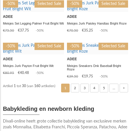
-50%
Selected Sale
-50%
Selected Sale
ADEE
ADEE
Meisjes Set Legging Palmer Fruit Bright Wit
Meisjes Jurk Paisley Handtas Bright Roze
€75.50
€37.75
-50%
€70.50
€35.25
-50%
-50%
Selected Sale
-50%
Selected Sale
ADEE
ADEE
Meisjes Jurk Payton Fruit Bright Wit
Meisjes Sneakers Dnk Baseball Bright
Roze
€80.95
€40.48
-50%
€39.50
€19.75
-50%
Artikel
1
tot
30
(van
160
artikelen)
1
2
3
4
5
...
>
Babykleding en newborn kleding
Divali-online heeft grote collectie babykleding van exclusieve merken
zoals Monnalisa, Elisabetta Franchi, Piccola Speranza, Patachou, Adee