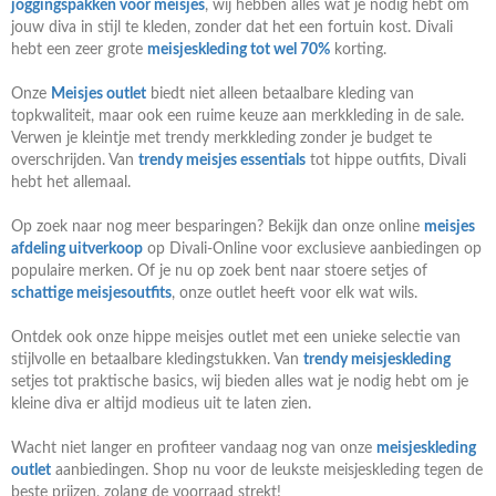
joggingspakken voor meisjes
, wij hebben alles wat je nodig hebt om
jouw diva in stijl te kleden, zonder dat het een fortuin kost. Divali
hebt een zeer grote
meisjeskleding tot wel 70%
korting.
Onze
Meisjes outlet
biedt niet alleen betaalbare kleding van
topkwaliteit, maar ook een ruime keuze aan merkkleding in de sale.
Verwen je kleintje met trendy merkkleding zonder je budget te
overschrijden. Van
trendy meisjes essentials
tot hippe outfits, Divali
hebt het allemaal.
Op zoek naar nog meer besparingen? Bekijk dan onze online
meisjes
afdeling uitverkoop
op Divali-Online voor exclusieve aanbiedingen op
populaire merken. Of je nu op zoek bent naar stoere setjes of
schattige meisjesoutfits
, onze outlet heeft voor elk wat wils.
Ontdek ook onze hippe meisjes outlet met een unieke selectie van
stijlvolle en betaalbare kledingstukken. Van
trendy meisjeskleding
setjes tot praktische basics, wij bieden alles wat je nodig hebt om je
kleine diva er altijd modieus uit te laten zien.
Wacht niet langer en profiteer vandaag nog van onze
meisjeskleding
outlet
aanbiedingen. Shop nu voor de leukste meisjeskleding tegen de
beste prijzen, zolang de voorraad strekt!