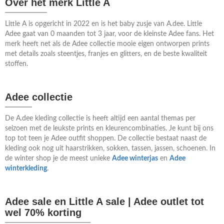
Over het merk Little A
Little A is opgericht in 2022 en is het baby zusje van A.dee. Little
Adee gaat van 0 maanden tot 3 jaar, voor de kleinste Adee fans. Het
merk heeft net als de Adee collectie mooie eigen ontworpen prints
met details zoals steentjes, franjes en glitters, en de beste kwaliteit
stoffen.
Adee collectie
De A.dee kleding collectie is heeft altijd een aantal themas per
seizoen met de leukste prints en kleurencombinaties. Je kunt bij ons
top tot teen je Adee outfit shoppen. De collectie bestaat naast de
kleding ook nog uit haarstrikken, sokken, tassen, jassen, schoenen. In
de winter shop je de meest unieke
Adee winterjas
en
Adee
winterkleding
.
Adee sale en Little A sale | Adee outlet tot
wel 70% korting