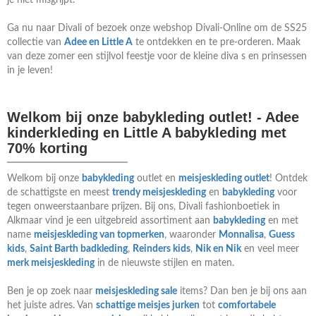
je niet misgrijpt.
Ga nu naar Divali of bezoek onze webshop Divali-Online om de SS25
collectie van
Adee en Little A
te ontdekken en te pre-orderen. Maak
van deze zomer een stijlvol feestje voor de kleine diva s en prinsessen
in je leven!
Welkom bij onze babykleding outlet! - Adee
kinderkleding en Little A babykleding met
70% korting
Welkom bij onze
babykleding
outlet en
meisjeskleding outlet
! Ontdek
de schattigste en meest
trendy meisjeskleding
en
babykleding
voor
tegen onweerstaanbare prijzen. Bij ons, Divali fashionboetiek in
Alkmaar vind je een uitgebreid assortiment aan
babykleding
en met
name
meisjeskleding van topmerken
, waaronder
Monnalisa
,
Guess
kids
,
Saint Barth badkleding
,
Reinders kids
,
Nik en Nik
en veel meer
merk meisjeskleding
in de nieuwste stijlen en maten.
Ben je op zoek naar
meisjeskleding sale
items? Dan ben je bij ons aan
het juiste adres. Van
schattige meisjes jurken
tot
comfortabele