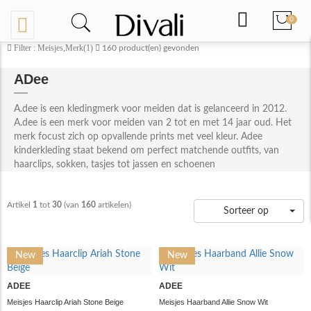
0
Filter : Meisjes,Merk(1)
160
product(en) gevonden
ADee
A.dee is een kledingmerk voor meiden dat is gelanceerd in 2012.
A.dee is een merk voor meiden van 2 tot en met 14 jaar oud. Het
merk focust zich op opvallende prints met veel kleur. Adee
kinderkleding staat bekend om perfect matchende outfits, van
haarclips, sokken, tasjes tot jassen en schoenen
Artikel
1
tot
30
(van
160
artikelen)
Sorteer op
New
New
ADEE
ADEE
Meisjes Haarclip Ariah Stone Beige
Meisjes Haarband Allie Snow Wit