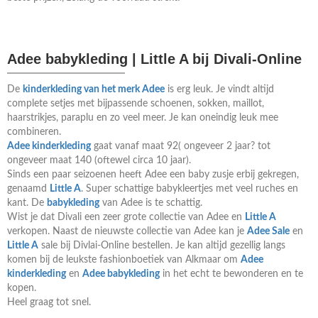
Adee babykleding | Little A bij Divali-Online
De
kinderkleding van het merk Adee
is erg leuk. Je vindt altijd
complete setjes met bijpassende schoenen, sokken, maillot,
haarstrikjes, paraplu en zo veel meer. Je kan oneindig leuk mee
combineren.
Adee kinderkleding
gaat vanaf maat 92( ongeveer 2 jaar? tot
ongeveer maat 140 (oftewel circa 10 jaar).
Sinds een paar seizoenen heeft Adee een baby zusje erbij gekregen,
genaamd
Little A
. Super schattige babykleertjes met veel ruches en
kant. De
babykleding
van Adee is te schattig.
Wist je dat Divali een zeer grote collectie van Adee en
Little A
verkopen. Naast de nieuwste collectie van Adee kan je
Adee Sale
en
Little A
sale bij Divlai-Online bestellen. Je kan altijd gezellig langs
komen bij de leukste fashionboetiek van Alkmaar om
Adee
kinderkleding
en
Adee
babykleding
in het echt te bewonderen en te
kopen.
Heel graag tot snel.