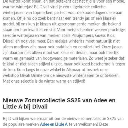
De winter komt eraan, en dat betekent dat het tijd is voor een mooie,
warme winterjas! Bij Divali vind je een uitgebreide collectie
winterjassen van topmerken, perfect voor de koude dagen die eraan
komen. Of je nu op zoek bent naar een trendy jas of een klassiek
model, bij ons kun je kiezen uit gerenommeerde merken die bekend
staan om hun kwaliteit en stijl. Voor meisjes hebben we een prachtige
selectie winterjassen van merken zoals Parajumpers, Guess Kids,
Diesel, en nog veel meer. Een meisjes winterjas moet natuurlijk niet
alleen modieus zijn, maar ook praktisch en comfortabel. Onze jassen
zijn daarom niet alleen mooi van kleur en dessin, maar ook heerlijk
warm en gemaakt van hoogwaardige materialen. Zo weet je zeker dat
je kind er niet alleen stijlvol uitziet, maar ook goed beschermd is tegen
de kou. Kom langs in onze winkel in Alkmaar of bezoek onze
webshop Divali Online om de nieuwste winterjassen te ontdekken.
Met onze selectie is de winter warm en stijlvol!
Nieuwe Zomercollectie SS25 van Adee en
Little A bij Divali
Bij Divali kijken we ernaar uit om de nieuwe zomercollectie SS25 van
de populaire merken
Adee en Little A
te verwelkomen! Deze