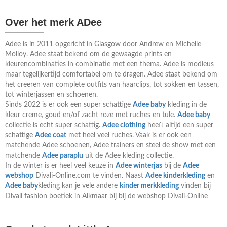
Over het merk ADee
Adee is in 2011 opgericht in Glasgow door Andrew en Michelle
Molloy. Adee staat bekend om de gewaagde prints en
kleurencombinaties in combinatie met een thema. Adee is modieus
maar tegelijkertijd comfortabel om te dragen. Adee staat bekend om
het creeren van complete outfits van haarclips, tot sokken en tassen,
tot winterjassen en schoenen.
Sinds 2022 is er ook een super schattige
Adee baby
kleding in de
kleur creme, goud en/of zacht roze met ruches en tule.
Adee baby
collectie is echt super schattig.
Adee clothing
heeft altijd een super
schattige
Adee coat
met heel veel ruches. Vaak is er ook een
matchende Adee schoenen, Adee trainers en steel de show met een
matchende
Adee paraplu
uit de Adee kleding collectie.
In de winter is er heel veel keuze in
Adee winterjas
bij de
Adee
webshop
Divali-Online.com te vinden. Naast
Adee kinderkleding
en
Adee baby
kleding kan je vele andere
kinder merkkleding
vinden bij
Divali fashion boetiek in Alkmaar bij bij de webshop Divali-Online