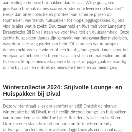
aanbiedingen in onze huispakken dames sale. Wil je graag een
goedkoop huispak dames scoren zonder in te leveren op kwaliteit?
Bekijk dan onze collectie en profiteer van scherpe prijzen op
topmerken. Van trendy huispakken tot hippe joggingpakken, bij ons
vind je alles wat je zoekt. Duurzaamheid en Kwaliteit voor Langdurig
Draagplezier Bij Divali staan we voor kwaliteit en duurzaamheid. Onze
zachte huispakken dames zijn gemaakt van hoogwaardige materialen,
waardoor je er lang plezier van hebt. Of je nu een warm huispak
dames zoekt voor de winter of een luchtig loungepak dames voor het
voorjaar, wij hebben een breed scala aan stijlen en materialen om uit
te kiezen. Shop je nieuwe favoriete huispak of joggingpak eenvoudig
online bij Divali en ontdek de nieuwste trends en aanbiedingen.
Wintercollectie 2024: Stijlvolle Lounge- en
Huispakken bij Dival
Deze winter draait alles om comfort en stijl! Ontdek de nieuwe
wintercollectie bij Divali, met heerlijk zittende lounge- en huispakken
van topmerken zoals Alix The Label, Reinders, Nikkie, en La Sisters.
Deze merken staan bekend om hun comfortabele en trendy
ontwerpen, perfect voor zowel een dagje thuis als een casual dagje