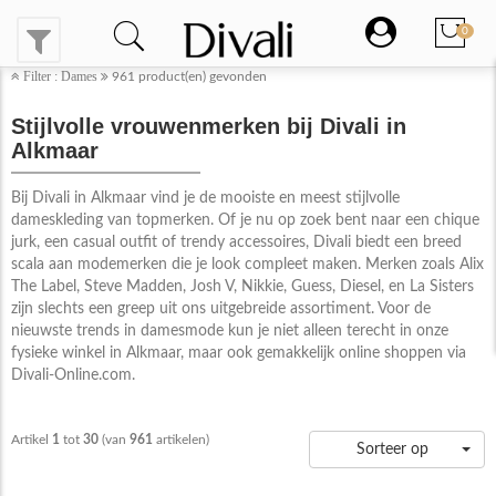
0
Filter : Dames
961
product(en) gevonden
Stijlvolle vrouwenmerken bij Divali in
Alkmaar
Bij Divali in Alkmaar vind je de mooiste en meest stijlvolle
dameskleding van topmerken. Of je nu op zoek bent naar een chique
jurk, een casual outfit of trendy accessoires, Divali biedt een breed
scala aan modemerken die je look compleet maken. Merken zoals Alix
The Label, Steve Madden, Josh V, Nikkie, Guess, Diesel, en La Sisters
zijn slechts een greep uit ons uitgebreide assortiment. Voor de
nieuwste trends in damesmode kun je niet alleen terecht in onze
fysieke winkel in Alkmaar, maar ook gemakkelijk online shoppen via
Divali-Online.com.
Artikel
1
tot
30
(van
961
artikelen)
Sorteer op