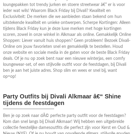
loungepakken tot trendy jurken en stoere streetwear â€“ er is voor
ieder wat wils! Waarom Black Friday bij Divali? Kwaliteit en
Exclusiviteit: De merken die we aanbieden staan bekend om hun
uitstekende kwaliteit en unieke ontwerpen. Scherpe Kortingen: Alleen
tijdens Black Friday kun je deze luxe merken met hoge kortingen
scoren, zowel in onze winkel in Alkmaar als online. Gemakkelijk Online
Shoppen: Liever vanuit huis shoppen? Geen probleem! Bezoek Divali-
Online om jouw favorieten snel en gemakkelijk te bestellen. Houd
onze website en sociale media in de gaten voor de beste Black Friday
deals. Of je nu op zoek bent naar een nieuwe winterjas, een comfy
loungewear-set, of een stijlvolle outfit voor de feestdagen, bij Divali
ben je aan het juiste adres. Shop slim en wees er snel bij, want
op=op!
Party Outfits bij Divali Alkmaar â€“ Shine
tijdens de feestdagen
Ben je op zoek naar dÃ© perfecte party outfit voor de feestdagen?
Kom dan snel langs bij Divali Alkmaar! Wij hebben een uitgebreide
collectie feestelijke damesoutfits die perfect zijn voor Kerst en Oud &
Nieuw (NYE). Of je nu houdt van opvallende glitters, stijlvolle gouden