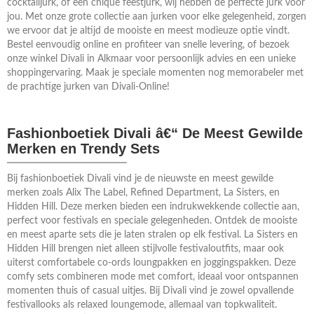
cocktailjurk, of een chique feestjurk, wij hebben de perfecte jurk voor
jou. Met onze grote collectie aan jurken voor elke gelegenheid, zorgen
we ervoor dat je altijd de mooiste en meest modieuze optie vindt.
Bestel eenvoudig online en profiteer van snelle levering, of bezoek
onze winkel Divali in Alkmaar voor persoonlijk advies en een unieke
shoppingervaring. Maak je speciale momenten nog memorabeler met
de prachtige jurken van Divali-Online!
Fashionboetiek Divali â€“ De Meest Gewilde
Merken en Trendy Sets
Bij fashionboetiek Divali vind je de nieuwste en meest gewilde
merken zoals Alix The Label, Refined Department, La Sisters, en
Hidden Hill. Deze merken bieden een indrukwekkende collectie aan,
perfect voor festivals en speciale gelegenheden. Ontdek de mooiste
en meest aparte sets die je laten stralen op elk festival. La Sisters en
Hidden Hill brengen niet alleen stijlvolle festivaloutfits, maar ook
uiterst comfortabele co-ords loungpakken en joggingspakken. Deze
comfy sets combineren mode met comfort, ideaal voor ontspannen
momenten thuis of casual uitjes. Bij Divali vind je zowel opvallende
festivallooks als relaxed loungemode, allemaal van topkwaliteit.