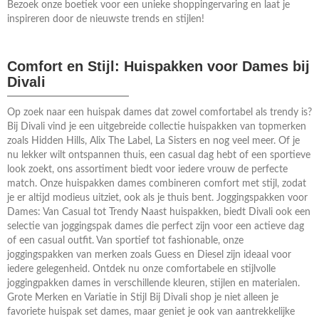
Bezoek onze boetiek voor een unieke shoppingervaring en laat je
inspireren door de nieuwste trends en stijlen!
Comfort en Stijl: Huispakken voor Dames bij
Divali
Op zoek naar een huispak dames dat zowel comfortabel als trendy is?
Bij Divali vind je een uitgebreide collectie huispakken van topmerken
zoals Hidden Hills, Alix The Label, La Sisters en nog veel meer. Of je
nu lekker wilt ontspannen thuis, een casual dag hebt of een sportieve
look zoekt, ons assortiment biedt voor iedere vrouw de perfecte
match. Onze huispakken dames combineren comfort met stijl, zodat
je er altijd modieus uitziet, ook als je thuis bent. Joggingspakken voor
Dames: Van Casual tot Trendy Naast huispakken, biedt Divali ook een
selectie van joggingspak dames die perfect zijn voor een actieve dag
of een casual outfit. Van sportief tot fashionable, onze
joggingspakken van merken zoals Guess en Diesel zijn ideaal voor
iedere gelegenheid. Ontdek nu onze comfortabele en stijlvolle
joggingpakken dames in verschillende kleuren, stijlen en materialen.
Grote Merken en Variatie in Stijl Bij Divali shop je niet alleen je
favoriete huispak set dames, maar geniet je ook van aantrekkelijke