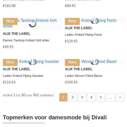
€165.00
€89.95
New
New
ALIX THE LABEL
ALIX THE LABEL
Ladies Knitted Piping Pants
Dames Tanktop Knitted Soft white
€129.95
€49.95
New
New
ALIX THE LABEL
ALIX THE LABEL
Ladies Knitted Piping Sweater
Ladies Woven Fitted Blazer
€119.95
€199.95
Artikel
1
tot
30
(van
961
artikelen)
1
2
3
4
5
...
>
Topmerken voor damesmode bij Divali