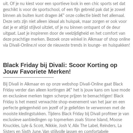
uit. Of je nu kiest voor een sportieve look in een chic sports set dat
geschikt is voor de sportschool, of een fijn gebreid pak dat je zowel
binnen als buiten kunt dragen â€“ onze collectie biedt het allemaal.
Deze sets zijn niet alleen ideaal als huispak, maar zorgen er ook voor
dat je er altijd stijlvol uitziet, of je nu binnen ontspant of de deur
uitgaat. Laat je inspireren door de veelzijdigheid en het comfort van
deze prachtige merken. Bezoek onze winkel in Alkmaar of shop online
via Divali-Online.nl voor de nieuwste trends in lounge- en huispakken!
Black Friday bij Divali: Scoor Korting op
Jouw Favoriete Merken!
Bij Divali in Alkmaar en op onze webshop Divali-Online gaat Black
Friday verder dan alleen kortingen â€“ het is jouw kans om luxe mode
en exclusieve merken tegen scherpe prijzen te bemachtigen! Black
Friday is het meest verwachte shop-evenement van het jaar en een
perfecte gelegenheid om jezelf of je geliefden te verwennen met de
mooiste kledingstukken. Tijdens Black Friday bij Divali profiteer je van
exclusieve aanbiedingen op topmerken zoals Stone Island, Moose
Knuckles, Lyle & Scott, Nikkie, Josh V, Alix The Label, Reinders, La
Sisters en Sixth June. Van stijlvolle jassen en comfortabele