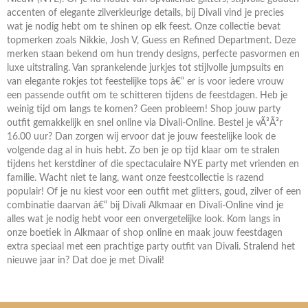
accenten of elegante zilverkleurige details, bij Divali vind je precies
wat je nodig hebt om te shinen op elk feest. Onze collectie bevat
topmerken zoals Nikkie, Josh V, Guess en Refined Department. Deze
merken staan bekend om hun trendy designs, perfecte pasvormen en
luxe uitstraling. Van sprankelende jurkjes tot stijlvolle jumpsuits en
van elegante rokjes tot feestelijke tops â€“ er is voor iedere vrouw
een passende outfit om te schitteren tijdens de feestdagen. Heb je
weinig tijd om langs te komen? Geen probleem! Shop jouw party
outfit gemakkelijk en snel online via Divali-Online. Bestel je vÃ³Ã³r
16.00 uur? Dan zorgen wij ervoor dat je jouw feestelijke look de
volgende dag al in huis hebt. Zo ben je op tijd klaar om te stralen
tijdens het kerstdiner of die spectaculaire NYE party met vrienden en
familie. Wacht niet te lang, want onze feestcollectie is razend
populair! Of je nu kiest voor een outfit met glitters, goud, zilver of een
combinatie daarvan â€“ bij Divali Alkmaar en Divali-Online vind je
alles wat je nodig hebt voor een onvergetelijke look. Kom langs in
onze boetiek in Alkmaar of shop online en maak jouw feestdagen
extra speciaal met een prachtige party outfit van Divali. Stralend het
nieuwe jaar in? Dat doe je met Divali!