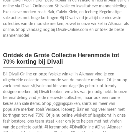
topmerken voor heren Beschikbaar in de fysieke winkel in Alkmaar en
online via Divali-Online.com Stijlvolle en kwalitatieve mannenkleding
Exclusieve merken zoals Balr, Calvin Klein, en Iceberg Regelmatige
sale acties met hoge kortingen Bij Divali vind je altijd de nieuwste
collecties van de mooiste merken, zowel in onze winkel in Alkmaar als
online. Shop vandaag nog bij Divali-Online.com en ontdek de beste
mannenmode!
Ontdek de Grote Collectie Herenmode tot
70% korting bij Divali
Bij Divali-Online en onze fysieke winkel in Alkmaar vind je een
uitgebreide collectie herenmode van de mooiste merken. Of je nu op
zoek bent naar stijlvolle outfits voor dagelijks gebruik of trendy
designermerken, bij Divali hebben we alles wat je nodig hebt. In onze
herenafdeling vind je de nieuwste collecties, maar ook een ruime
keuze aan sale items. Shop joggingspakken, shirts en meer van
populaire merken zoals Versace, Iceberg, Balr en nog veel meer, met
kortingen tot wel 70%! Of je nu online winkelt of langskomt in onze
fashionstore, ons team staat klaar om je te helpen met het vinden
van de perfecte outfit. #Herenmode #DivaliOnline #DivaliAlkmaar