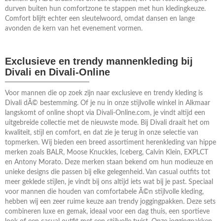
durven buiten hun comfortzone te stappen met hun kledingkeuze.
Comfort blijft echter een sleutelwoord, omdat dansen en lange
avonden de kern van het evenement vormen.
Exclusieve en trendy mannenkleding bij
Divali en Divali-Online
Voor mannen die op zoek zijn naar exclusieve en trendy kleding is
Divali dÃ© bestemming. Of je nu in onze stijlvolle winkel in Alkmaar
langskomt of online shopt via Divali-Online.com, je vindt altijd een
uitgebreide collectie met de nieuwste mode. Bij Divali draait het om
kwaliteit, stijl en comfort, en dat zie je terug in onze selectie van
topmerken. Wij bieden een breed assortiment herenkleding van hippe
merken zoals BALR, Moose Knuckles, Iceberg, Calvin Klein, EXPLCT
en Antony Morato. Deze merken staan bekend om hun modieuze en
unieke designs die passen bij elke gelegenheid. Van casual outfits tot
meer geklede stijlen, je vindt bij ons altijd iets wat bij je past. Speciaal
voor mannen die houden van comfortabele Ã©n stijlvolle kleding,
hebben wij een zeer ruime keuze aan trendy joggingpakken. Deze sets
combineren luxe en gemak, ideaal voor een dag thuis, een sportieve