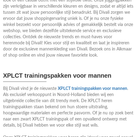
look of een casual outfit met een stijlvolle twist. Onze joggingpakken
zijn verkrijgbaar in verschillende kleuren en designs, zodat er altijd iets
tussen zit wat jouw persoonlijke stijl benadrukt. Bij Divali zorgen we
ervoor dat jouw shoppingervaring uniek is. Of je nu onze fysieke
winkel bezoekt voor persoonlijk advies of gemakkelijk bestelt via onze
webshop, we bieden dezelfde uitstekende service en exclusieve
collecties. Ontdek de nieuwste trends en must-haves voor
herenmode bij Divali! Kies voor stijl en kwaliteit en laat je inspireren
door de exclusieve mannenkleding van Divali. Bezoek ons in Alkmaar
of shop online en vind jouw nieuwe favoriete look.
XPLCT trainingspakken voor mannen
Bij Divali vind je de nieuwste
XPLCT trainingspakken voor mannen
.
Als exclusief verkooppunt in Noord-Holland bieden wij een
uitgebreide collectie van dit trendy merk. De XPLCT heren
trainingspakken staan bekend om hun stoere uitstraling,
hoogwaardige materialen en perfecte pasvorm. Of je nu op zoek bent
naar een zwart XPLCT trainingspak of een opvallend ontwerp met
details, bij Divali hebben we voor elke stijl wat wils.