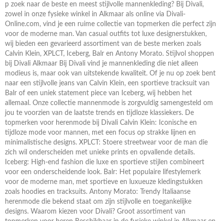
p zoek naar de beste en meest stijlvolle mannenkleding? Bij Divali,
zowel in onze fysieke winkel in Alkmaar als online via Divali-
Online.com, vind je een ruime collectie van topmerken die perfect zijn
voor de moderne man. Van casual outfits tot luxe designerstukken,
wij bieden een gevarieerd assortiment van de beste merken zoals
Calvin Klein, XPLCT, Iceberg, Balr en Antony Morato. Stijlvol shoppen
bij Divali Alkmaar Bij Divali vind je mannenkleding die niet alleen
modieus is, maar ook van uitstekende kwaliteit. Of je nu op zoek bent
naar een stijlvolle jeans van Calvin Klein, een sportieve tracksuit van
Balr of een uniek statement piece van Iceberg, wij hebben het
allemaal. Onze collectie mannenmode is zorgvuldig samengesteld om
jou te voorzien van de laatste trends en tijdloze klassiekers. De
topmerken voor herenmode bij Divali Calvin Klein: Iconische en
tijdloze mode voor mannen, met een focus op strakke lijnen en
minimalistische designs. XPLCT: Stoere streetwear voor de man die
zich wil onderscheiden met unieke prints en opvallende details.
Iceberg: High-end fashion die luxe en sportieve stijlen combineert
voor een onderscheidende look. Balr: Het populaire lifestylemerk
voor de moderne man, met sportieve en luxueuze kledingstukken
zoals hoodies en tracksuits. Antony Morato: Trendy Italiaanse
herenmode die bekend staat om zijn stijlvolle en toegankelijke
designs. Waarom kiezen voor Divali? Groot assortiment van