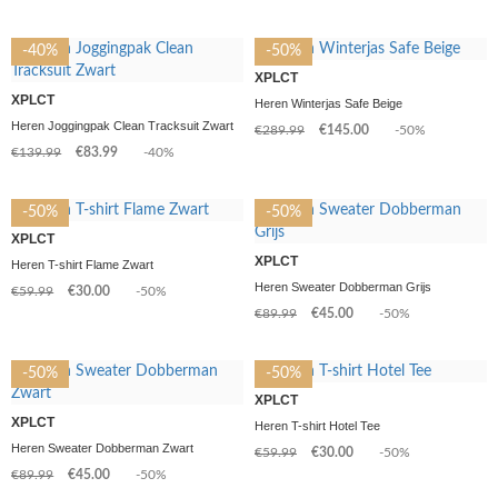
-40%
-50%
XPLCT
XPLCT
Heren Winterjas Safe Beige
Heren Joggingpak Clean Tracksuit Zwart
€289.99
€145.00
-50%
€139.99
€83.99
-40%
-50%
-50%
XPLCT
XPLCT
Heren T-shirt Flame Zwart
Heren Sweater Dobberman Grijs
€59.99
€30.00
-50%
€89.99
€45.00
-50%
-50%
-50%
XPLCT
XPLCT
Heren T-shirt Hotel Tee
Heren Sweater Dobberman Zwart
€59.99
€30.00
-50%
€89.99
€45.00
-50%