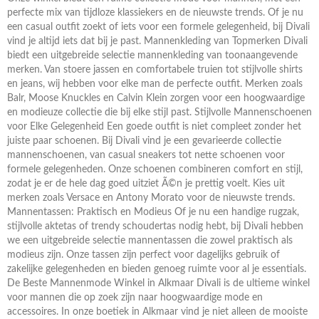
perfecte mix van tijdloze klassiekers en de nieuwste trends. Of je nu
een casual outfit zoekt of iets voor een formele gelegenheid, bij Divali
vind je altijd iets dat bij je past. Mannenkleding van Topmerken Divali
biedt een uitgebreide selectie mannenkleding van toonaangevende
merken. Van stoere jassen en comfortabele truien tot stijlvolle shirts
en jeans, wij hebben voor elke man de perfecte outfit. Merken zoals
Balr, Moose Knuckles en Calvin Klein zorgen voor een hoogwaardige
en modieuze collectie die bij elke stijl past. Stijlvolle Mannenschoenen
voor Elke Gelegenheid Een goede outfit is niet compleet zonder het
juiste paar schoenen. Bij Divali vind je een gevarieerde collectie
mannenschoenen, van casual sneakers tot nette schoenen voor
formele gelegenheden. Onze schoenen combineren comfort en stijl,
zodat je er de hele dag goed uitziet Ã©n je prettig voelt. Kies uit
merken zoals Versace en Antony Morato voor de nieuwste trends.
Mannentassen: Praktisch en Modieus Of je nu een handige rugzak,
stijlvolle aktetas of trendy schoudertas nodig hebt, bij Divali hebben
we een uitgebreide selectie mannentassen die zowel praktisch als
modieus zijn. Onze tassen zijn perfect voor dagelijks gebruik of
zakelijke gelegenheden en bieden genoeg ruimte voor al je essentials.
De Beste Mannenmode Winkel in Alkmaar Divali is de ultieme winkel
voor mannen die op zoek zijn naar hoogwaardige mode en
accessoires. In onze boetiek in Alkmaar vind je niet alleen de mooiste