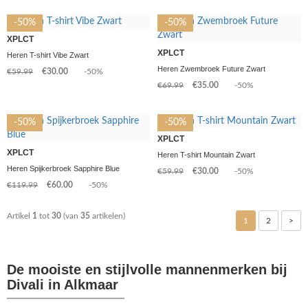
-50%
-50%
XPLCT
XPLCT
Heren T-shirt Vibe Zwart
Heren Zwembroek Future Zwart
€59.99
€30.00
-50%
€69.99
€35.00
-50%
-50%
-50%
XPLCT
XPLCT
Heren T-shirt Mountain Zwart
Heren Spijkerbroek Sapphire Blue
€59.99
€30.00
-50%
€119.99
€60.00
-50%
Artikel
1
tot
30
(van
35
artikelen)
1
2
>
De mooiste en stijlvolle mannenmerken bij
Divali in Alkmaar