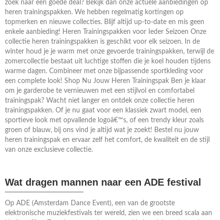
zoek naar een goede deal? Bekijk dan onze actuele aanbiedingen op
heren trainingspakken. We hebben regelmatig kortingen op
topmerken en nieuwe collecties. Blijf altijd up-to-date en mis geen
enkele aanbieding! Heren Trainingspakken voor Ieder Seizoen Onze
collectie heren trainingspakken is geschikt voor elk seizoen. In de
winter houd je je warm met onze gevoerde trainingspakken, terwijl de
zomercollectie bestaat uit luchtige stoffen die je koel houden tijdens
warme dagen. Combineer met onze bijpassende sportkleding voor
een complete look! Shop Nu Jouw Heren Trainingspak Ben je klaar
om je garderobe te vernieuwen met een stijlvol en comfortabel
trainingspak? Wacht niet langer en ontdek onze collectie heren
trainingspakken. Of je nu gaat voor een klassiek zwart model, een
sportieve look met opvallende logoâ€™s, of een trendy kleur zoals
groen of blauw, bij ons vind je altijd wat je zoekt! Bestel nu jouw
heren trainingspak en ervaar zelf het comfort, de kwaliteit en de stijl
van onze exclusieve collectie.
Wat dragen mannen naar een ADE festival
Op ADE (Amsterdam Dance Event), een van de grootste
elektronische muziekfestivals ter wereld, zien we een breed scala aan