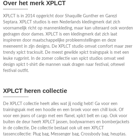
Over het merk XPLCT
XPLCT is in 2014 opgericht door Shaquille Gunther en Garezi
Septara. XPLCT studios is een Nederlands kledingmerk dat zich
voornamelijk richt op mannenkleding, maar kan uiteraard ook worden
gedragen door dames. XPLCT is een kledingmerk dat zich laat
inspireren door maatschappelijke probleemstellingen en deze
meeneemt in zijn designs. De XPLCT studio omvat comfort maar zeer
trendy xplct tracksuit. De meest gewilde xplct traingspak is met een
leuke rugprint. In de zomer collectie van xplct studios omvat veel
design xplct t-shirt die mannen vaak dragen naar festival, oftewel
festival outfit.
XPLCT heren collectie
De XPLCT collectie heeft alles wat jij nodig hebt! Ga voor een
trainingspak met een hoodie en een broek voor een chill look. Of
voor een jeans of cargo met een flanel, xplct belt en cap. Ook voor
buiten de deur heeft XPLCT jassen, bodywarmers en bomberjackets
in de collectie. De collectie bestaat ook uit een XPLCT
tassencollectie: Plug bag, Messenger bag, Crossbody bag, heuptas.