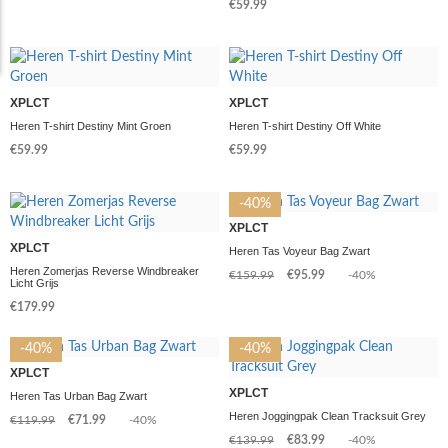
€59.99
XPLCT
XPLCT
Heren T-shirt Destiny Mint Groen
Heren T-shirt Destiny Off White
€59.99
€59.99
-40%
XPLCT
XPLCT
Heren Tas Voyeur Bag Zwart
Heren Zomerjas Reverse Windbreaker
€159.99
€95.99
-40%
Licht Grijs
€179.99
-40%
-40%
XPLCT
XPLCT
Heren Tas Urban Bag Zwart
Heren Joggingpak Clean Tracksuit Grey
€119.99
€71.99
-40%
€139.99
€83.99
-40%