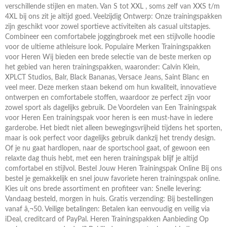
verschillende stijlen en maten. Van S tot XXL , soms zelf van XXS t/m
4XL bij ons zit je altijd goed. Veelzijdig Ontwerp: Onze trainingspakken
zijn geschikt voor zowel sportieve activiteiten als casual uitstapjes.
Combineer een comfortabele joggingbroek met een stijlvolle hoodie
voor de ultieme athleisure look. Populaire Merken Trainingspakken
voor Heren Wij bieden een brede selectie van de beste merken op
het gebied van heren trainingspakken, waaronder: Calvin Klein,
XPLCT Studios, Balr, Black Bananas, Versace Jeans, Saint Blanc en
veel meer. Deze merken staan bekend om hun kwaliteit, innovatieve
ontwerpen en comfortabele stoffen, waardoor ze perfect zijn voor
zowel sport als dagelijks gebruik. De Voordelen van Een Trainingspak
voor Heren Een trainingspak voor heren is een must-have in iedere
garderobe. Het biedt niet alleen bewegingsvrijheid tijdens het sporten,
maar is ook perfect voor dagelijks gebruik dankzij het trendy design.
Of je nu gaat hardlopen, naar de sportschool gaat, of gewoon een
relaxte dag thuis hebt, met een heren trainingspak blijf je altijd
comfortabel en stijlvol. Bestel Jouw Heren Trainingspak Online Bij ons
bestel je gemakkelijk en snel jouw favoriete heren trainingspak online.
Kies uit ons brede assortiment en profiteer van: Snelle levering:
Vandaag besteld, morgen in huis. Gratis verzending: Bij bestellingen
vanaf â‚¬50. Veilige betalingen: Betalen kan eenvoudig en veilig via
iDeal, creditcard of PayPal. Heren Trainingspakken Aanbieding Op