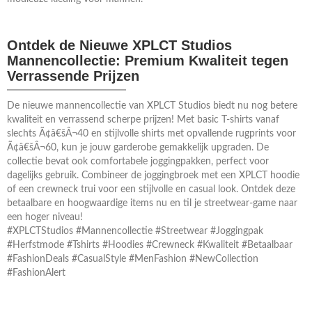
Ontdek de Nieuwe XPLCT Studios
Mannencollectie: Premium Kwaliteit tegen
Verrassende Prijzen
De nieuwe mannencollectie van XPLCT Studios biedt nu nog betere
kwaliteit en verrassend scherpe prijzen! Met basic T-shirts vanaf
slechts Ã¢â€šÂ¬40 en stijlvolle shirts met opvallende rugprints voor
Ã¢â€šÂ¬60, kun je jouw garderobe gemakkelijk upgraden. De
collectie bevat ook comfortabele joggingpakken, perfect voor
dagelijks gebruik. Combineer de joggingbroek met een XPLCT hoodie
of een crewneck trui voor een stijlvolle en casual look. Ontdek deze
betaalbare en hoogwaardige items nu en til je streetwear-game naar
een hoger niveau!
#XPLCTStudios #Mannencollectie #Streetwear #Joggingpak
#Herfstmode #Tshirts #Hoodies #Crewneck #Kwaliteit #Betaalbaar
#FashionDeals #CasualStyle #MenFashion #NewCollection
#FashionAlert