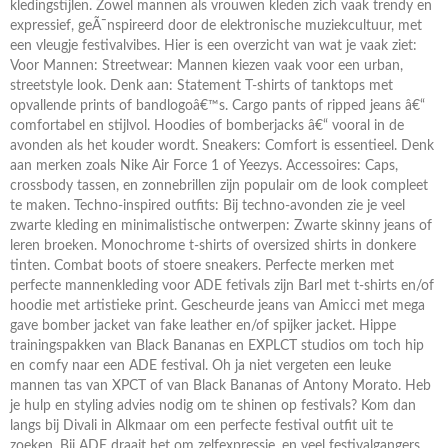
kledingstijlen. Zowel mannen als vrouwen kleden zich vaak trendy en
expressief, geÃ¯nspireerd door de elektronische muziekcultuur, met
een vleugje festivalvibes. Hier is een overzicht van wat je vaak ziet:
Voor Mannen: Streetwear: Mannen kiezen vaak voor een urban,
streetstyle look. Denk aan: Statement T-shirts of tanktops met
opvallende prints of bandlogoâ€™s. Cargo pants of ripped jeans â€“
comfortabel en stijlvol. Hoodies of bomberjacks â€“ vooral in de
avonden als het kouder wordt. Sneakers: Comfort is essentieel. Denk
aan merken zoals Nike Air Force 1 of Yeezys. Accessoires: Caps,
crossbody tassen, en zonnebrillen zijn populair om de look compleet
te maken. Techno-inspired outfits: Bij techno-avonden zie je veel
zwarte kleding en minimalistische ontwerpen: Zwarte skinny jeans of
leren broeken. Monochrome t-shirts of oversized shirts in donkere
tinten. Combat boots of stoere sneakers. Perfecte merken met
perfecte mannenkleding voor ADE fetivals zijn Barl met t-shirts en/of
hoodie met artistieke print. Gescheurde jeans van Amicci met mega
gave bomber jacket van fake leather en/of spijker jacket. Hippe
trainingspakken van Black Bananas en EXPLCT studios om toch hip
en comfy naar een ADE festival. Oh ja niet vergeten een leuke
mannen tas van XPCT of van Black Bananas of Antony Morato. Heb
je hulp en styling advies nodig om te shinen op festivals? Kom dan
langs bij Divali in Alkmaar om een perfecte festival outfit uit te
zoeken. Bij ADE draait het om zelfexpressie, en veel festivalgangers