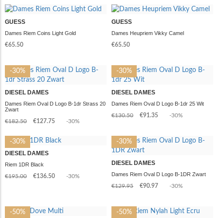
GUESS
GUESS
Dames Riem Coins Light Gold
Dames Heupriem Vikky Camel
€65.50
€65.50
-30%
-30%
DIESEL DAMES
DIESEL DAMES
Dames Riem Oval D Logo B-1dr Strass 20
Dames Riem Oval D Logo B-1dr 25 Wit
Zwart
€130.50
€91.35
-30%
€182.50
€127.75
-30%
-30%
-30%
DIESEL DAMES
DIESEL DAMES
Riem 1DR Black
Dames Riem Oval D Logo B-1DR Zwart
€195.00
€136.50
-30%
€129.95
€90.97
-30%
-50%
-50%