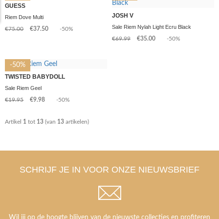
GUESS
JOSH V
Riem Dove Multi
Sale Riem Nylah Light Ecru Black
€75.00
€37.50
-50%
€69.99
€35.00
-50%
-50%
TWISTED BABYDOLL
Sale Riem Geel
€19.95
€9.98
-50%
Artikel
1
tot
13
(van
13
artikelen)
SCHRIJF JE IN VOOR ONZE NIEUWSBRIEF
Wil jij op de hoogte blijven van de nieuwste collecties en profiteren