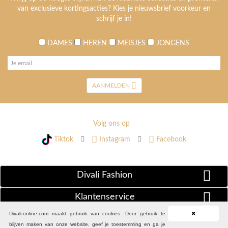
van exclusieve kortingsacties? Kies je nieuwsbrief voorkeur en
schrijf je in!
DAMES
HEREN
MEISJES
JONGENS
AANMELDEN
Volg ons op
Tiktok
Instagram
Facebook
Divali Fashion
Klantenservice
Divali-online.com maakt gebruik van cookies. Door gebruik te
✖
Extra Informatie
blijven maken van onze website, geef je toestemming en ga je