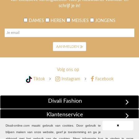
schrijf je in!
DAMES
HEREN
MEISJES
JONGENS
AANMELDEN
Volg ons op
Tiktok
Instagram
Facebook
Divali Fashion
Klantenservice
Divali-online.com maakt gebruik van cookies. Door gebruik te
✖
Extra Informatie
blijven maken van onze website, geef je toestemming en ga je
akkoord met het gebruik van de cookies. Meer informatie kun je vinden in onze