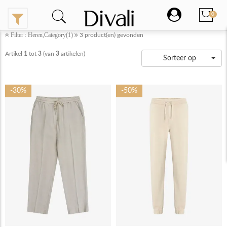
0
Filter : Heren,Category(1)
3
product(en) gevonden
Artikel
1
tot
3
(van
3
artikelen)
Sorteer op
-30%
-50%