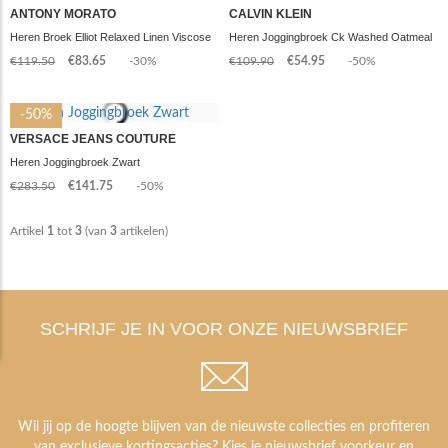
ANTONY MORATO
CALVIN KLEIN
Heren Broek Elliot Relaxed Linen Viscose
Heren Joggingbroek Ck Washed Oatmeal
€119.50
€83.65
-30%
€109.90
€54.95
-50%
-50%
VERSACE JEANS COUTURE
Heren Joggingbroek Zwart
€283.50
€141.75
-50%
Artikel
1
tot
3
(van
3
artikelen)
SCHRIJF JE IN VOOR ONZE NIEUWSBRIEF
Wil jij op de hoogte blijven van de nieuwste collecties en profiteren
van exclusieve kortingsacties? Kies je nieuwsbrief voorkeur en