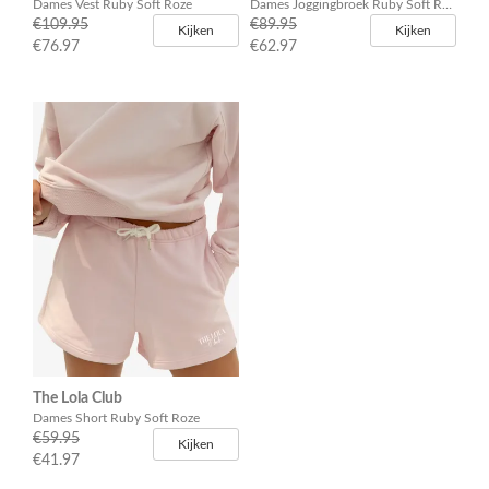
Dames Vest Ruby Soft Roze
Dames Joggingbroek Ruby Soft Roze
€109.95
€89.95
Kijken
Kijken
€76.97
€62.97
The Lola Club
Dames Short Ruby Soft Roze
€59.95
Kijken
€41.97