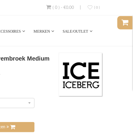
( 0 )
-
€0.00
( 0 )
CESSOIRES
MERKEN
SALE/OUTLET
wembroek Medium
4
tten