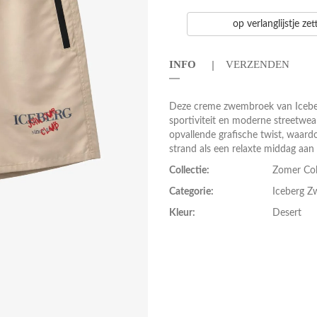
op verlanglijstje ze
INFO
VERZENDEN
Deze creme zwembroek van Iceberg 
sportiviteit en moderne streetwe
opvallende grafische twist, waard
strand als een relaxte middag aa
Collectie:
Zomer Col
Categorie:
Iceberg Z
Kleur:
Desert