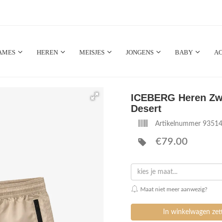
AMES
HEREN
MEISJES
JONGENS
BABY
AC
ICEBERG Heren Z
Desert
Artikelnummer 9351
€79.00
kies je maat...
Maat niet meer aanwezig?
In winkelwagen ze