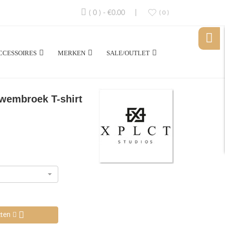
( 0 )
-
€0.00
( 0 )
CCESSOIRES
MERKEN
SALE/OUTLET
wembroek T-shirt
tten