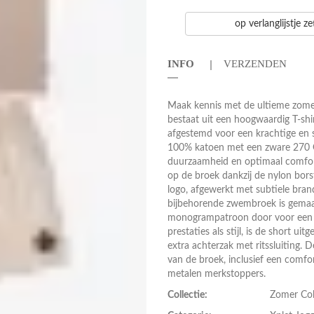
op verlanglijstje z
INFO
VERZENDEN
Maak kennis met de ultieme zom
bestaat uit een hoogwaardig T-shi
afgestemd voor een krachtige en sti
100% katoen met een zware 270 GS
duurzaamheid en optimaal comfort 
op de broek dankzij de nylon bo
logo, afgewerkt met subtiele bra
bijbehorende zwembroek is gemaak
monogrampatroon door voor een c
prestaties als stijl, is de short u
extra achterzak met ritssluiting
van de broek, inclusief een comf
metalen merkstoppers.
Collectie:
Zomer Col