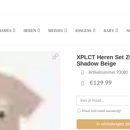
DAMES
HEREN
MEISJES
JONGENS
BABY
A
XPLCT Heren Set Z
Shadow Beige
Artikelnummer 93080
€129.99
kies je maat...
Maat niet meer aanwezig?
In winkelwagen ze