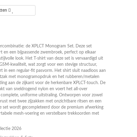
etten
ercombinatie: de XPLCT Monogram Set. Deze set
rt en een bijpassende zwembroek, perfect op elkaar
jlvolle look. Het T-shirt van deze set is vervaardigd uit
M-kwaliteit, wat zorgt voor een stevige structuur,
in een regular-fit pasvorm. Het shirt sluit naadloos aan
rstzak met monogramopdruk en het rubberen/metalen
nding aan de zijkant voor de herkenbare XPLCT-touch. De
t van sneldrogend nylon en voert het all-over
omplete, uniforme uitstraling. Ontworpen voor zowel
itgerust met twee zijzakken met onzichtbare ritsen en een
. De set wordt gecompleteerd door de premium afwerking
ortabele mesh-voering en verstelbare trekkoorden met
lectie 2026