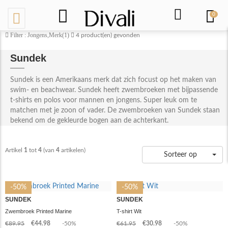
0
Filter : Jongens,Merk(1)
4
product(en) gevonden
Sundek
Sundek is een Amerikaans merk dat zich focust op het maken van
swim- en beachwear. Sundek heeft zwembroeken met bijpassende
t-shirts en polos voor mannen en jongens. Super leuk om te
matchen met je zoon of vader. De zwembroeken van Sundek staan
bekend om de gekleurde bogen aan de achterkant.
Artikel
1
tot
4
(van
4
artikelen)
Sorteer op
-50%
-50%
SUNDEK
SUNDEK
Zwembroek Printed Marine
T-shirt Wit
€89.95
€44.98
-50%
€61.95
€30.98
-50%