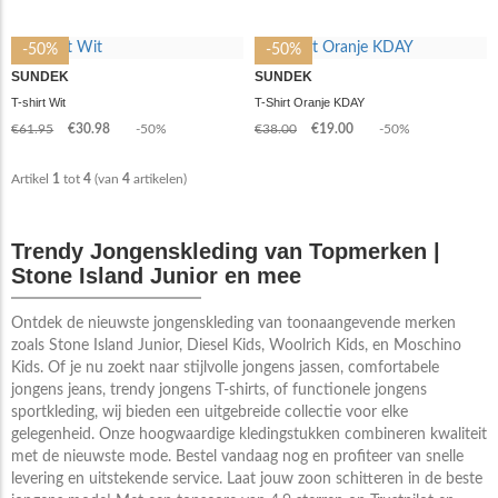
-50%
-50%
SUNDEK
SUNDEK
T-shirt Wit
T-Shirt Oranje KDAY
€61.95
€30.98
-50%
€38.00
€19.00
-50%
Artikel
1
tot
4
(van
4
artikelen)
Trendy Jongenskleding van Topmerken |
Stone Island Junior en mee
Ontdek de nieuwste jongenskleding van toonaangevende merken
zoals Stone Island Junior, Diesel Kids, Woolrich Kids, en Moschino
Kids. Of je nu zoekt naar stijlvolle jongens jassen, comfortabele
jongens jeans, trendy jongens T-shirts, of functionele jongens
sportkleding, wij bieden een uitgebreide collectie voor elke
gelegenheid. Onze hoogwaardige kledingstukken combineren kwaliteit
met de nieuwste mode. Bestel vandaag nog en profiteer van snelle
levering en uitstekende service. Laat jouw zoon schitteren in de beste