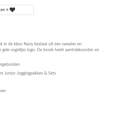
tten
k in de kleur Navy bestaat uit een sweater en
 gele vogeltjes logo. De broek heeft aantrekkoorden en
Ongebonden
ott Junior Joggingpakken & Sets
oen