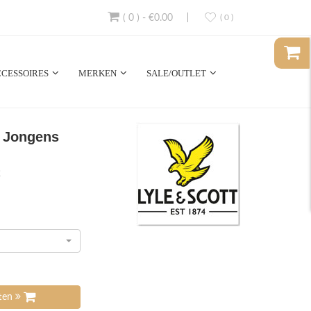
( 0 )
-
€0.00
( 0 )
CESSOIRES
MERKEN
SALE/OUTLET
r Jongens
2
tten