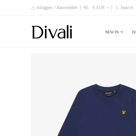
Inloggen / Aanmelden
NL - € EUR
Search
NEW IN
D