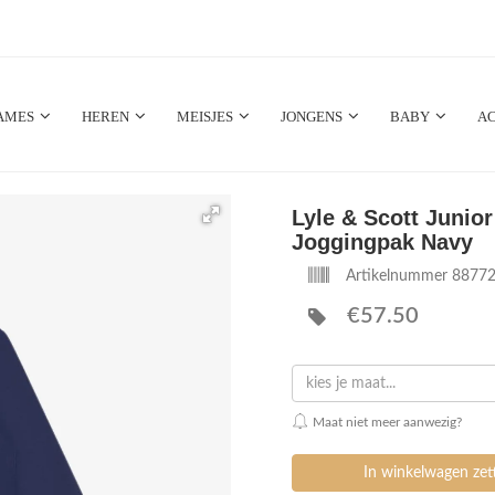
AMES
HEREN
MEISJES
JONGENS
BABY
AC
Lyle & Scott Junio
Joggingpak Navy
Artikelnummer 8877
€57.50
kies je maat...
Maat niet meer aanwezig?
In winkelwagen ze