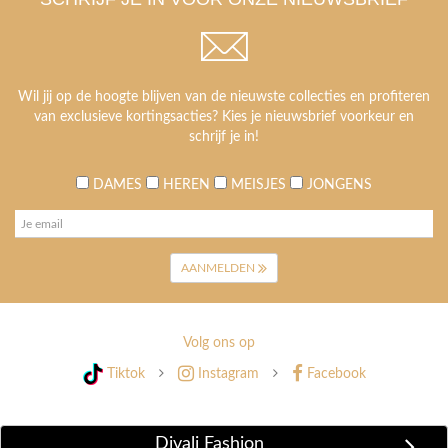
Wil jij op de hoogte blijven van de nieuwste collecties en profiteren
van exclusieve kortingsacties? Kies je nieuwsbrief voorkeur en
schrijf je in!
DAMES
HEREN
MEISJES
JONGENS
AANMELDEN
Volg ons op
Tiktok
Instagram
Facebook
Divali Fashion