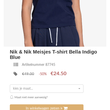
Nik & Nik Meisjes T-shirt Bella Indigo
Blue
Artikelnummer 87745
€24.50
€49.00
-50%
kies je maat...
Maat niet meer aanwezig?
In winkelwagen zetten