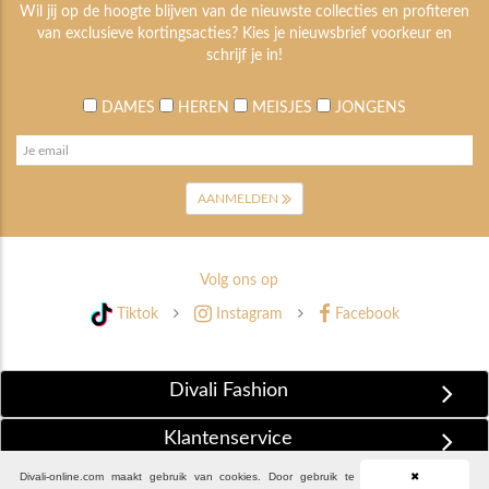
Wil jij op de hoogte blijven van de nieuwste collecties en profiteren
van exclusieve kortingsacties? Kies je nieuwsbrief voorkeur en
schrijf je in!
DAMES
HEREN
MEISJES
JONGENS
AANMELDEN
Volg ons op
Tiktok
Instagram
Facebook
Divali Fashion
Klantenservice
Divali-online.com maakt gebruik van cookies. Door gebruik te
✖
Extra Informatie