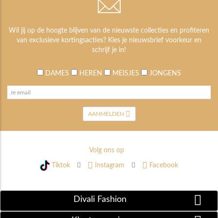
Wil jij op de hoogte blijven van de nieuwste collecties en profiteren
van exclusieve kortingsacties? Kies je nieuwsbrief voorkeur en
schrijf je in!
DAMES
HEREN
MEISJES
JONGENS
AANMELDEN
Volg ons op
Tiktok
Instagram
Facebook
Divali Fashion