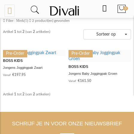
0
Filter : Merk(1)
2
product(en) gevonden
Artikel
1
tot
2
(van
2
artikelen)
Sorteer op
Pre-Order
Pre-Order
BOSS KIDS
BOSS KIDS
Jongens Joggingpak Zwart
Jongens Baby Joggingpak Groen
€197.95
Vanaf
€161.50
Vanaf
Artikel
1
tot
2
(van
2
artikelen)
SCHRIJF JE IN VOOR ONZE NIEUWSBRIEF