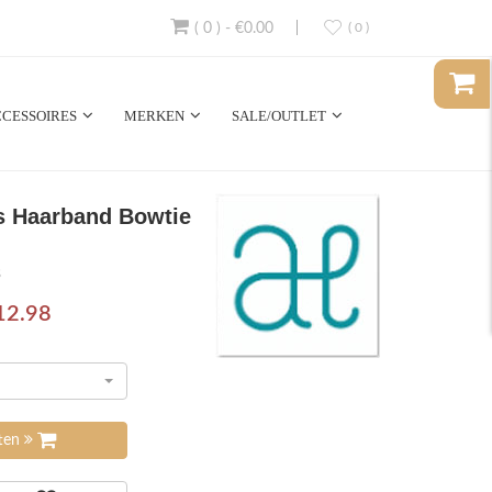
( 0 )
-
€0.00
( 0 )
CESSOIRES
MERKEN
SALE/OUTLET
es Haarband Bowtie
3
12.98
tten