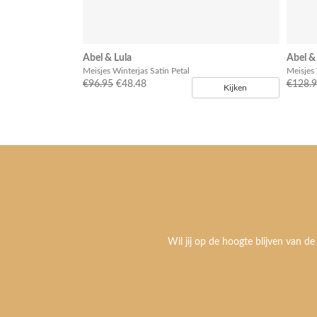
Abel & Lula
Abel &
Meisjes Winterjas Satin Petal
Meisjes 
€96.95
€48.48
€128.
Kijken
Wil jij op de hoogte blijven van de