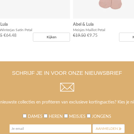
 Lula
Abel & Lula
Winterjas Satin Petal
Meisjes Maillot Petal
95
€64.48
€19.50
€9.75
Kijken
SCHRIJF JE IN VOOR ONZE NIEUWSBRIEF
 nieuwste collecties en profiteren van exclusieve kortingsacties? Kies je ni
DAMES
HEREN
MEISJES
JONGENS
AANMELDEN