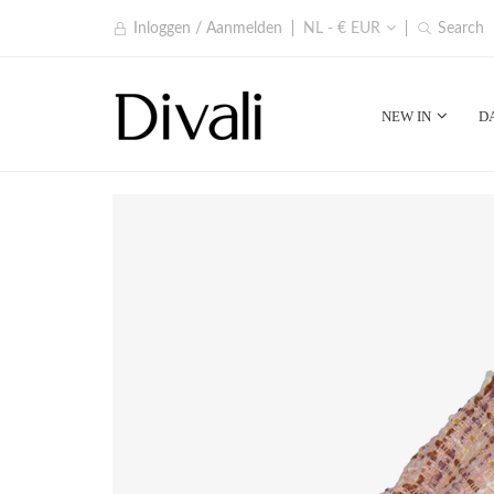
Inloggen / Aanmelden
NL - € EUR
Search
NEW IN
D