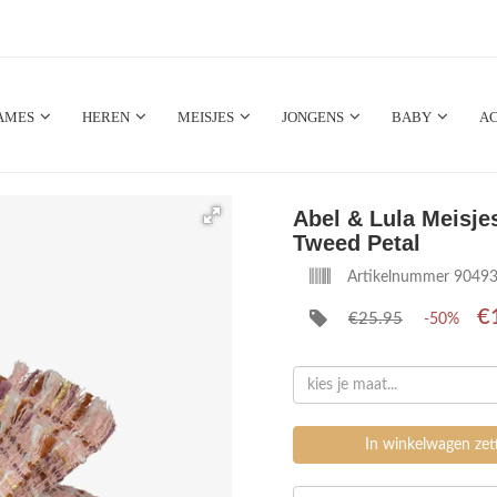
AMES
HEREN
MEISJES
JONGENS
BABY
AC
Abel & Lula Meisj
Tweed Petal
Artikelnummer 9049
€
€25.95
-50%
kies je maat...
In winkelwagen ze