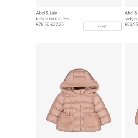
Abel & Lula
Abel &
Meisjes Set Rok Petal
Meisjes 
€78.50
€39.25
€83.95
Kijken