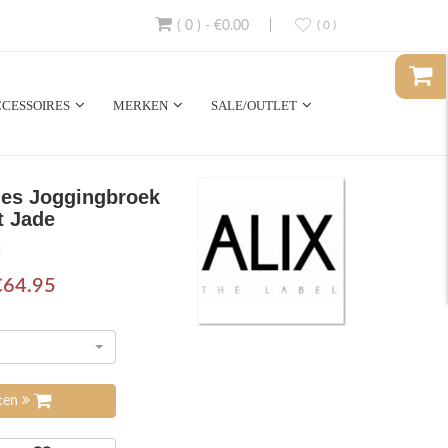
( 0 )
-
€0.00
( 0 )
CESSOIRES
MERKEN
SALE/OUTLET
mes Joggingbroek
t Jade
2
€64.95
tten