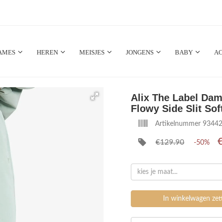
AMES
HEREN
MEISJES
JONGENS
BABY
AC
Alix The Label Da
Flowy Side Slit Sof
Artikelnummer 9344
€129.90
-50%
kies je maat...
In winkelwagen ze