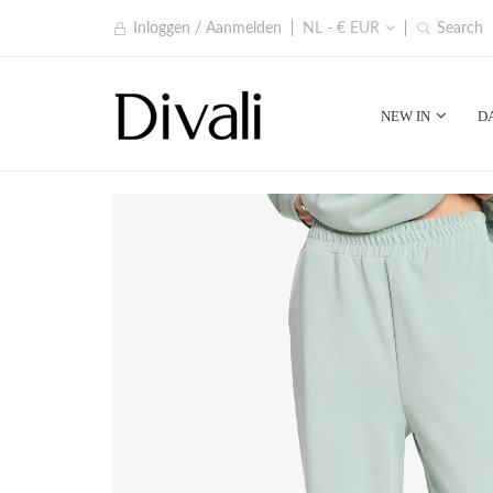
Inloggen / Aanmelden
NL - € EUR
Search
NEW IN
D