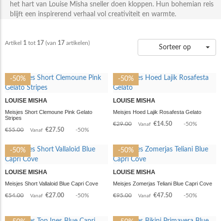
het hart van Louise Misha sneller doen kloppen. Hun bohemian reis
blijft een inspirerend verhaal vol creativiteit en warmte.
Artikel
1
tot
17
(van
17
artikelen)
Sorteer op
-50%
-50%
LOUISE MISHA
LOUISE MISHA
Meisjes Short Clemoune Pink Gelato
Meisjes Hoed Lajik Rosafesta Gelato
Stripes
€29.00
€14.50
-50%
Vanaf
€55.00
€27.50
-50%
Vanaf
-50%
-50%
LOUISE MISHA
LOUISE MISHA
Meisjes Short Vallaloid Blue Capri Cove
Meisjes Zomerjas Teliani Blue Capri Cove
€54.00
€27.00
-50%
€95.00
€47.50
-50%
Vanaf
Vanaf