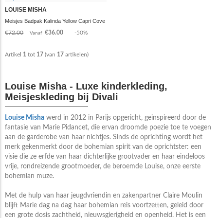
LOUISE MISHA
Meisjes Badpak Kalinda Yellow Capri Cove
€72.00
€36.00
-50%
Vanaf
Artikel
1
tot
17
(van
17
artikelen)
Louise Misha - Luxe kinderkleding,
Meisjeskleding bij Divali
Louise Misha
werd in 2012 in Parijs opgericht, geinspireerd door de
fantasie van Marie Pidancet, die ervan droomde poezie toe te voegen
aan de garderobe van haar nichtjes. Sinds de oprichting wordt het
merk gekenmerkt door de bohemian spirit van de oprichtster: een
visie die ze erfde van haar dichterlijke grootvader en haar eindeloos
vrije, rondreizende grootmoeder, de beroemde Louise, onze eerste
bohemian muze.
Met de hulp van haar jeugdvriendin en zakenpartner Claire Moulin
blijft Marie dag na dag haar bohemian reis voortzetten, geleid door
een grote dosis zachtheid, nieuwsgierigheid en openheid. Het is een