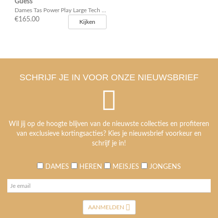
Guess
Dames Tas Power Play Large Tech Tote Bone Logo
€165.00
Kijken
SCHRIJF JE IN VOOR ONZE NIEUWSBRIEF
Wil jij op de hoogte blijven van de nieuwste collecties en profiteren
van exclusieve kortingsacties? Kies je nieuwsbrief voorkeur en
schrijf je in!
DAMES
HEREN
MEISJES
JONGENS
AANMELDEN