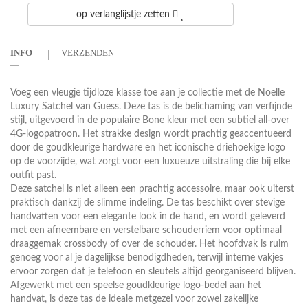
op verlanglijstje zetten
INFO
VERZENDEN
Voeg een vleugje tijdloze klasse toe aan je collectie met de Noelle
Luxury Satchel van Guess. Deze tas is de belichaming van verfijnde
stijl, uitgevoerd in de populaire Bone kleur met een subtiel all-over
4G-logopatroon. Het strakke design wordt prachtig geaccentueerd
door de goudkleurige hardware en het iconische driehoekige logo
op de voorzijde, wat zorgt voor een luxueuze uitstraling die bij elke
outfit past.
Deze satchel is niet alleen een prachtig accessoire, maar ook uiterst
praktisch dankzij de slimme indeling. De tas beschikt over stevige
handvatten voor een elegante look in de hand, en wordt geleverd
met een afneembare en verstelbare schouderriem voor optimaal
draaggemak crossbody of over de schouder. Het hoofdvak is ruim
genoeg voor al je dagelijkse benodigdheden, terwijl interne vakjes
ervoor zorgen dat je telefoon en sleutels altijd georganiseerd blijven.
Afgewerkt met een speelse goudkleurige logo-bedel aan het
handvat, is deze tas de ideale metgezel voor zowel zakelijke