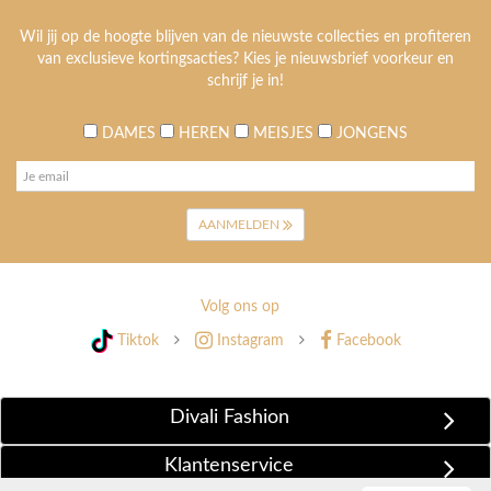
Wil jij op de hoogte blijven van de nieuwste collecties en profiteren
van exclusieve kortingsacties? Kies je nieuwsbrief voorkeur en
schrijf je in!
DAMES
HEREN
MEISJES
JONGENS
AANMELDEN
Volg ons op
Tiktok
Instagram
Facebook
Divali Fashion
Klantenservice