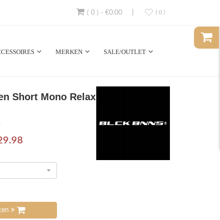
( 0 )
-
€0.00
( 0 )
CESSOIRES
MERKEN
SALE/OUTLET
en Short Mono Relax
3
29.98
tten