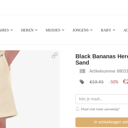
AMES
HEREN
MEISJES
JONGENS
BABY
AC
Black Bananas Her
Sand
Artikelnummer 8803
€
€59.95
-50%
kies je maat...
Maat niet meer aanwezig?
In winkelwagen ze