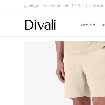
Inloggen / Aanmelden
NL - € EUR
Search
NEW IN
D