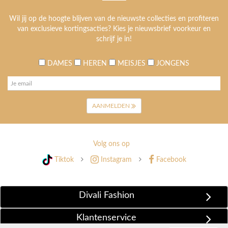
Wil jij op de hoogte blijven van de nieuwste collecties en profiteren
van exclusieve kortingsacties? Kies je nieuwsbrief voorkeur en
schrijf je in!
DAMES
HEREN
MEISJES
JONGENS
AANMELDEN
Volg ons op
Tiktok
Instagram
Facebook
Divali Fashion
Klantenservice