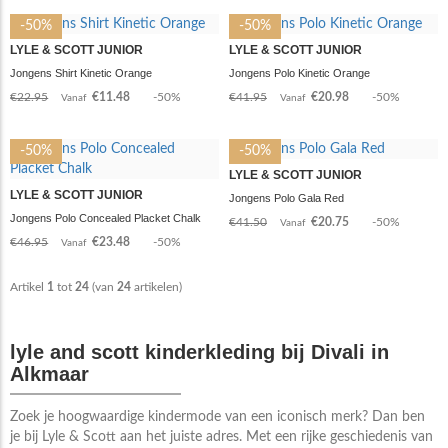
-50%
-50%
LYLE & SCOTT JUNIOR
LYLE & SCOTT JUNIOR
Jongens Shirt Kinetic Orange
Jongens Polo Kinetic Orange
€22.95
€11.48
-50%
€41.95
€20.98
-50%
Vanaf
Vanaf
-50%
-50%
LYLE & SCOTT JUNIOR
LYLE & SCOTT JUNIOR
Jongens Polo Gala Red
Jongens Polo Concealed Placket Chalk
€41.50
€20.75
-50%
Vanaf
€46.95
€23.48
-50%
Vanaf
Artikel
1
tot
24
(van
24
artikelen)
lyle and scott kinderkleding bij Divali in
Alkmaar
Zoek je hoogwaardige kindermode van een iconisch merk? Dan ben
je bij Lyle & Scott aan het juiste adres. Met een rijke geschiedenis van