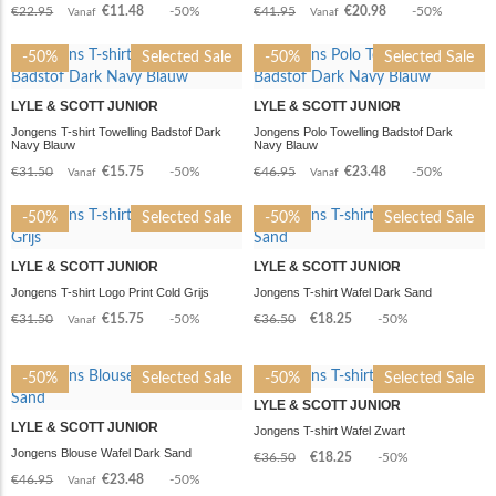
€22.95
€11.48
-50%
€41.95
€20.98
-50%
Vanaf
Vanaf
-50%
Selected Sale
-50%
Selected Sale
LYLE & SCOTT JUNIOR
LYLE & SCOTT JUNIOR
Jongens T-shirt Towelling Badstof Dark
Jongens Polo Towelling Badstof Dark
Navy Blauw
Navy Blauw
€31.50
€15.75
-50%
€46.95
€23.48
-50%
Vanaf
Vanaf
-50%
Selected Sale
-50%
Selected Sale
LYLE & SCOTT JUNIOR
LYLE & SCOTT JUNIOR
Jongens T-shirt Logo Print Cold Grijs
Jongens T-shirt Wafel Dark Sand
€31.50
€15.75
-50%
€36.50
€18.25
-50%
Vanaf
-50%
Selected Sale
-50%
Selected Sale
LYLE & SCOTT JUNIOR
LYLE & SCOTT JUNIOR
Jongens T-shirt Wafel Zwart
Jongens Blouse Wafel Dark Sand
€36.50
€18.25
-50%
€46.95
€23.48
-50%
Vanaf