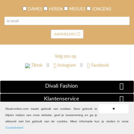
DAMES
HEREN
MEISJES
JONGENS
AANMELDEN
Volg ons op
Tiktok
Instagram
Facebook
Divali Fashion
Klantenservice
Divali-online.com maakt gebruik van cookies. Door gebruik te
✖
Extra Informatie
blijven maken van onze website, geef je toestemming en ga je
akkoord met het gebruik van de cookies. Meer informatie kun je vinden in onze
Cookiebeleid