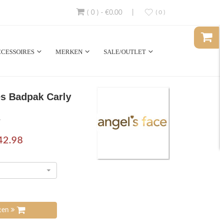
( 0 )
-
€0.00
( 0 )
CESSOIRES
MERKEN
SALE/OUTLET
es Badpak Carly
7
42.98
tten