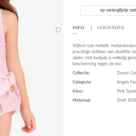
op verlanglijstje ze
INFO
VERZENDEN
Stijlvol roze metallic meisjesbadp
prachtige strikken van dezelfde s
zijden. Het badpak is volledig ge
bescherming tegen de zon.
Collectie:
Zomer Col
Categorie:
Angels Fa
Kleur:
Pink Spark
Materiaal
Shell: 80