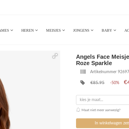
AMES
HEREN
MEISJES
JONGENS
BABY
AC
Angels Face Meisj
Roze Sparkle
Artikelnummer 9269
€
€85.95
-50%
kies je maat...
Maat niet meer aanwezig?
In winkelwagen ze