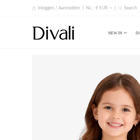
Inloggen / Aanmelden
NL - € EUR
Search
NEW IN
D