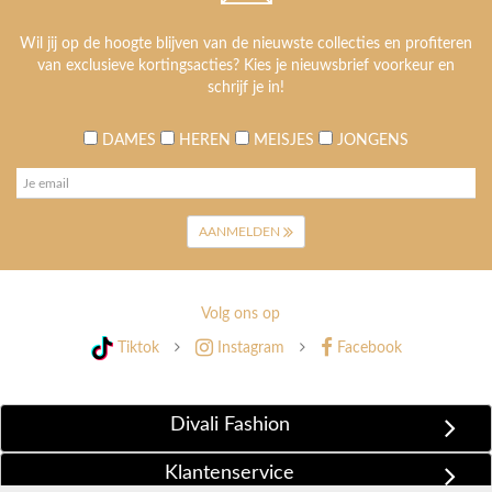
Wil jij op de hoogte blijven van de nieuwste collecties en profiteren
van exclusieve kortingsacties? Kies je nieuwsbrief voorkeur en
schrijf je in!
DAMES
HEREN
MEISJES
JONGENS
AANMELDEN
Volg ons op
Tiktok
Instagram
Facebook
Divali Fashion
Klantenservice