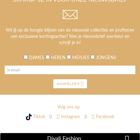
Wil jij op de hoogte blijven van de nieuwste collecties en profiteren
van exclusieve kortingsacties? Kies je nieuwsbrief voorkeur en
schrijf je in!
DAMES
HEREN
MEISJES
JONGENS
AANMELDEN
Volg ons op
Tiktok
Instagram
Facebook
Divali Fashion