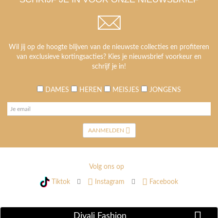
Wil jij op de hoogte blijven van de nieuwste collecties en profiteren
van exclusieve kortingsacties? Kies je nieuwsbrief voorkeur en
schrijf je in!
DAMES
HEREN
MEISJES
JONGENS
AANMELDEN
Volg ons op
Tiktok
Instagram
Facebook
Divali Fashion