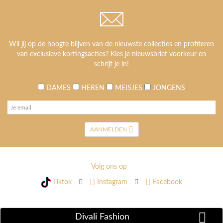
Wil jij op de hoogte blijven van de nieuwste collecties en profiteren
van exclusieve kortingsacties? Kies je nieuwsbrief voorkeur en
schrijf je in!
DAMES
HEREN
MEISJES
JONGENS
AANMELDEN
Volg ons op
Tiktok
Instagram
Facebook
Divali Fashion