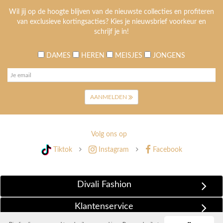
Wil jij op de hoogte blijven van de nieuwste collecties en profiteren
van exclusieve kortingsacties? Kies je nieuwsbrief voorkeur en
schrijf je in!
DAMES
HEREN
MEISJES
JONGENS
AANMELDEN
Volg ons op
Tiktok
Instagram
Facebook
Divali Fashion
Klantenservice