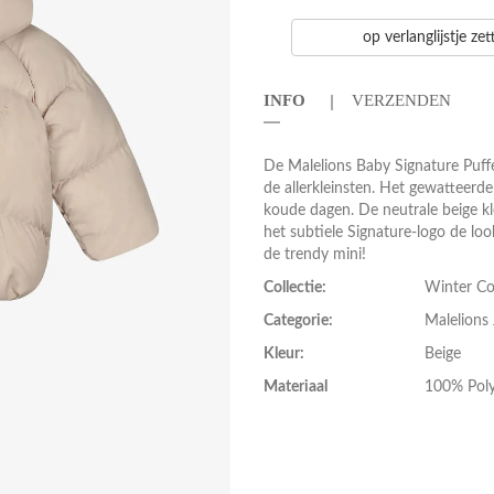
op verlanglijstje ze
INFO
VERZENDEN
De Malelions Baby Signature Puffer 
de allerkleinsten. Het gewatteer
koude dagen. De neutrale beige kle
het subtiele Signature-logo de lo
de trendy mini!
Collectie:
Winter Co
Categorie:
Malelions 
Kleur:
Beige
Materiaal
100% Poly