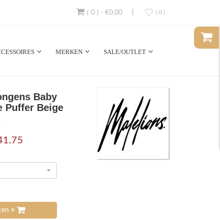
( 0 )
-
€0.00
( 0 )
CESSOIRES
MERKEN
SALE/OUTLET
Jongens Baby
e Puffer Beige
8
41.75
tten