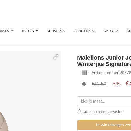
AMES
HEREN
MEISJES
JONGENS
BABY
AC
Malelions Junior 
Winterjas Signatur
Artikelnummer 9057
€
€83.50
-50%
kies je maat...
Maat niet meer aanwezig?
In winkelwagen ze