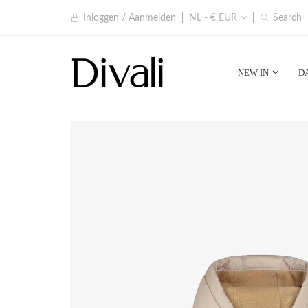
Inloggen / Aanmelden
NL - € EUR
Search
NEW IN
D