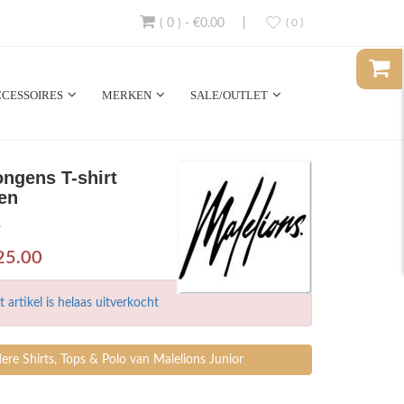
( 0 )
-
€0.00
( 0 )
CESSOIRES
MERKEN
SALE/OUTLET
ongens T-shirt
en
8
25.00
t artikel is helaas uitverkocht
re Shirts, Tops & Polo van Malelions Junior