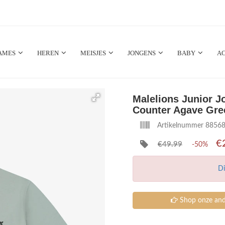
AMES
HEREN
MEISJES
JONGENS
BABY
AC
Malelions Junior J
Counter Agave Gre
Artikelnummer 8856
€
€49.99
-50%
Di
Shop onze ande