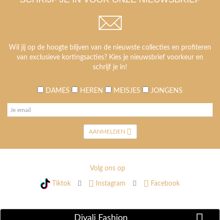
Wil jij op de hoogte blijven van de nieuwste collecties en profiteren
van exclusieve kortingsacties? Kies je nieuwsbrief voorkeur en
schrijf je in!
DAMES
HEREN
MEISJES
JONGENS
AANMELDEN
Volg ons op
Tiktok
Instagram
Facebook
Divali Fashion