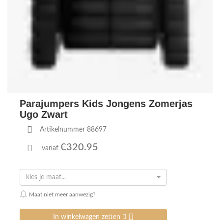
Parajumpers Kids Jongens Zomerjas
Ugo Zwart
Artikelnummer 88697
€320.95
vanaf
kies je maat...
Maat niet meer aanwezig?
In winkelwagen zetten