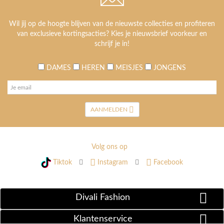
Wil jij op de hoogte blijven van de nieuwste collecties en profiteren
van exclusieve kortingsacties? Kies je nieuwsbrief voorkeur en
schrijf je in!
DAMES
HEREN
MEISJES
JONGENS
AANMELDEN
Volg ons op
Tiktok
Instagram
Facebook
Divali Fashion
Klantenservice