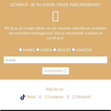
SCHRIJF JE IN VOOR ONZE NIEUWSBRIEF
Wil jij op de hoogte blijven van de nieuwste collecties en profiteren
van exclusieve kortingsacties? Kies je nieuwsbrief voorkeur en
schrijf je in!
DAMES
HEREN
MEISJES
JONGENS
AANMELDEN
Volg ons op
Tiktok
Instagram
Facebook