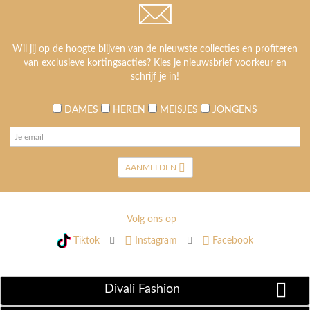
Wil jij op de hoogte blijven van de nieuwste collecties en profiteren
van exclusieve kortingsacties? Kies je nieuwsbrief voorkeur en
schrijf je in!
DAMES
HEREN
MEISJES
JONGENS
AANMELDEN
Volg ons op
Tiktok
Instagram
Facebook
Divali Fashion