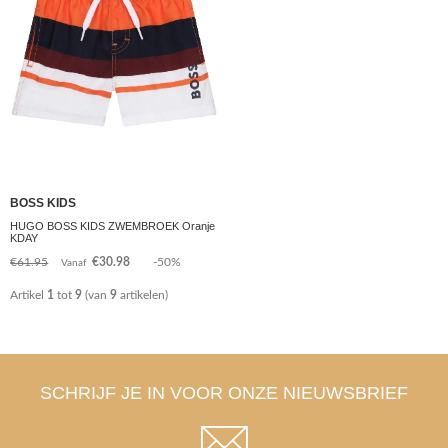
BOSS KIDS
HUGO BOSS KIDS ZWEMBROEK Oranje
KDAY
€61.95
€30.98
-50%
Vanaf
Artikel
1
tot
9
(van
9
artikelen)
SCHRIJF JE IN VOOR ONZE NIEUWSBRIEF