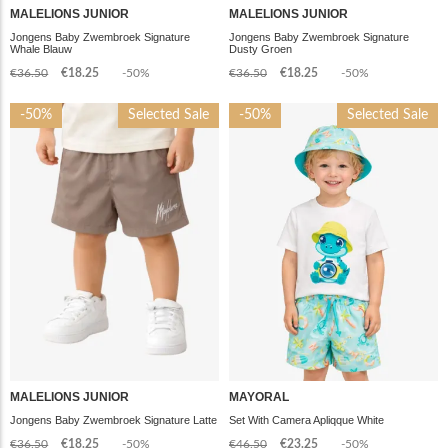
MALELIONS JUNIOR
MALELIONS JUNIOR
Jongens Baby Zwembroek Signature
Jongens Baby Zwembroek Signature
Whale Blauw
Dusty Groen
€36.50
€18.25
-50%
€36.50
€18.25
-50%
-50%
Selected Sale
-50%
Selected Sale
MALELIONS JUNIOR
MAYORAL
Jongens Baby Zwembroek Signature Latte
Set With Camera Apliqque White
€36.50
€18.25
-50%
€46.50
€23.25
-50%