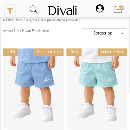
0
Filter : Baby,Category(1)
9
product(en) gevonden
Artikel
1
tot
9
(van
9
artikelen)
Sorteer op
-50%
Selected Sale
-50%
Selected Sale