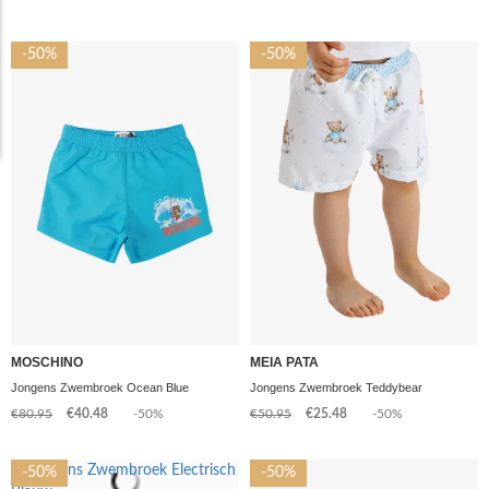
-50%
-50%
MOSCHINO
MEIA PATA
Jongens Zwembroek Ocean Blue
Jongens Zwembroek Teddybear
€80.95
€40.48
-50%
€50.95
€25.48
-50%
-50%
-50%