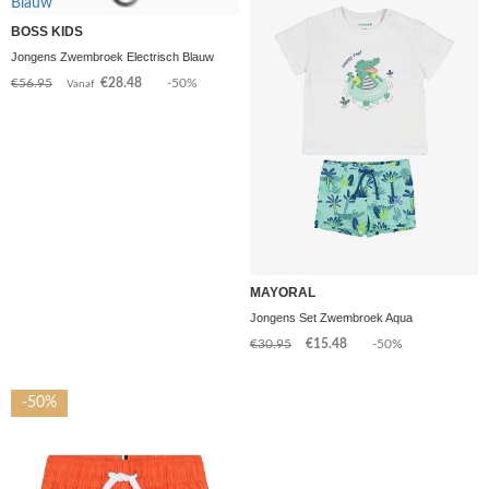
BOSS KIDS
Jongens Zwembroek Electrisch Blauw
€56.95
€28.48
-50%
Vanaf
MAYORAL
Jongens Set Zwembroek Aqua
€30.95
€15.48
-50%
-50%