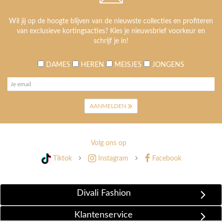
Wil jij op de hoogte blijven van de nieuwste collecties en profiteren
van exclusieve kortingsacties? Kies je nieuwsbrief voorkeur en
schrijf je in!
DAMES
HEREN
MEISJES
JONGENS
AANMELDEN
Volg ons op
Tiktok
Instagram
Facebook
Divali Fashion
Klantenservice