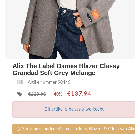
Alix The Label Dames Blazer Classy
Grandad Soft Grey Melange
Artikelnummer 90446
€137.94
€229.90
-40%
Dit artikel is helaas uitverkocht
Shop onze andere Vesten, Jackets, Blazers & Gilets van Alix T