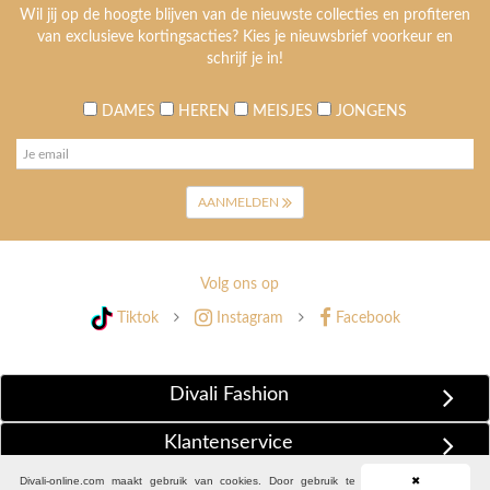
Wil jij op de hoogte blijven van de nieuwste collecties en profiteren
van exclusieve kortingsacties? Kies je nieuwsbrief voorkeur en
schrijf je in!
DAMES
HEREN
MEISJES
JONGENS
AANMELDEN
Volg ons op
Tiktok
Instagram
Facebook
Divali Fashion
Klantenservice
Divali-online.com maakt gebruik van cookies. Door gebruik te
✖