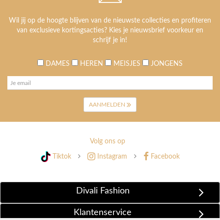
Wil jij op de hoogte blijven van de nieuwste collecties en profiteren
van exclusieve kortingsacties? Kies je nieuwsbrief voorkeur en
schrijf je in!
DAMES
HEREN
MEISJES
JONGENS
AANMELDEN
Volg ons op
Tiktok
Instagram
Facebook
Divali Fashion
Klantenservice