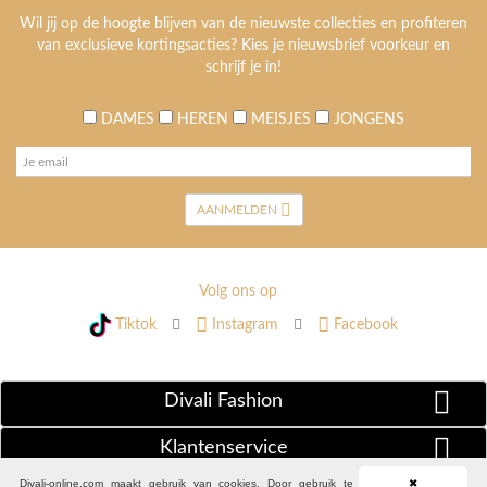
Wil jij op de hoogte blijven van de nieuwste collecties en profiteren
van exclusieve kortingsacties? Kies je nieuwsbrief voorkeur en
schrijf je in!
DAMES
HEREN
MEISJES
JONGENS
AANMELDEN
Volg ons op
Tiktok
Instagram
Facebook
Divali Fashion
Klantenservice
Divali-online.com maakt gebruik van cookies. Door gebruik te
✖