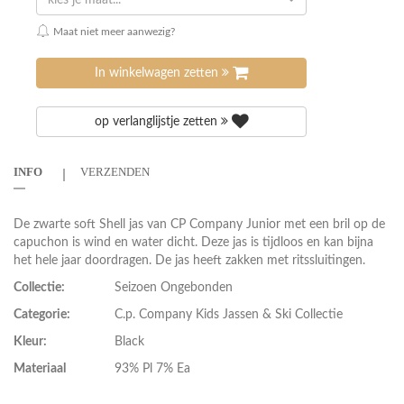
kies je maat...
Maat niet meer aanwezig?
In winkelwagen zetten
op verlanglijstje zetten
INFO
VERZENDEN
De zwarte soft Shell jas van CP Company Junior met een bril op de
capuchon is wind en water dicht. Deze jas is tijdloos en kan bijna
het hele jaar doordragen. De jas heeft zakken met ritssluitingen.
Collectie:
Seizoen Ongebonden
Categorie:
C.p. Company Kids Jassen & Ski Collectie
Kleur:
Black
Materiaal
93% Pl 7% Ea