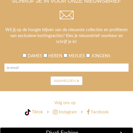
SCHRIJF JE IN VOOR ONZE NIEUWSBRIEF
Wil jij op de hoogte blijven van de nieuwste collecties en profiteren
van exclusieve kortingsacties? Kies je nieuwsbrief voorkeur en
schrijf je in!
DAMES
HEREN
MEISJES
JONGENS
AANMELDEN
Volg ons op
Tiktok
Instagram
Facebook