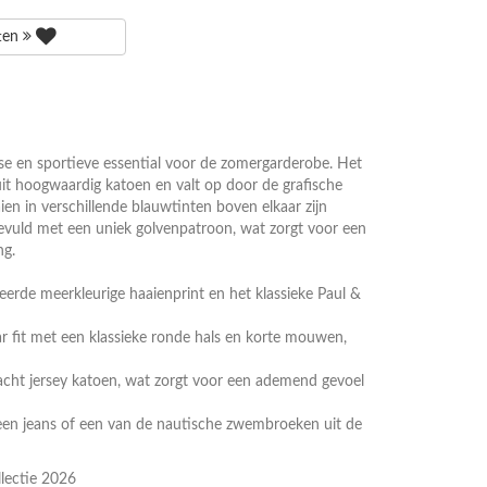
tten
isse en sportieve essential voor de zomergarderobe. Het
uit hoogwaardig katoen en valt op door de grafische
ien in verschillende blauwtinten boven elkaar zijn
gevuld met een uniek golvenpatroon, wat zorgt voor een
ng.
leerde meerkleurige haaienprint en het klassieke Paul &
r fit met een klassieke ronde hals en korte mouwen,
acht jersey katoen, wat zorgt voor een ademend gevoel
 een jeans of een van de nautische zwembroeken uit de
lectie 2026