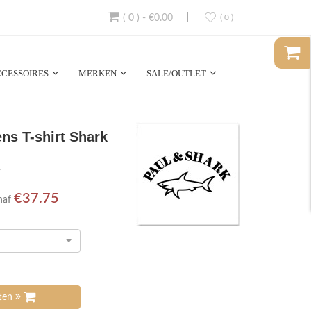
( 0 )
-
€0.00
( 0 )
CESSOIRES
MERKEN
SALE/OUTLET
ns T-shirt Shark
7
€37.75
naf
tten