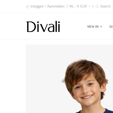
Inloggen / Aanmelden
NL - € EUR
Search
NEW IN
D