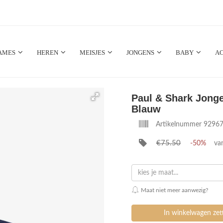
AMES
HEREN
MEISJES
JONGENS
BABY
AC
Paul & Shark Jonge
Blauw
Artikelnummer 9296
€75.50
-50%
va
kies je maat...
Maat niet meer aanwezig?
In winkelwagen ze