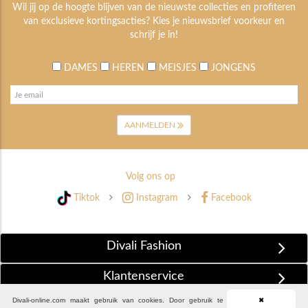
Wil jij op de hoogte blijven van de nieuwste collecties en profiteren
van exclusieve kortingsacties? Kies je nieuwsbrief voorkeur en
schrijf je in!
DAMES
HEREN
MEISJES
JONGENS
AANMELDEN
Volg ons op
Tiktok
Instagram
Facebook
Divali Fashion
Klantenservice
Divali-online.com maakt gebruik van cookies. Door gebruik te
✖
Extra Informatie