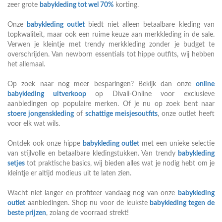
zeer grote
babykleding tot wel 70%
korting.
Onze
babykleding outlet
biedt niet alleen betaalbare kleding van
topkwaliteit, maar ook een ruime keuze aan merkkleding in de sale.
Verwen je kleintje met trendy merkkleding zonder je budget te
overschrijden. Van newborn essentials tot hippe outfits, wij hebben
het allemaal.
Op zoek naar nog meer besparingen? Bekijk dan onze
online
babykleding uitverkoop
op Divali-Online voor exclusieve
aanbiedingen op populaire merken. Of je nu op zoek bent naar
stoere jongenskleding
of
schattige meisjesoutfits
, onze outlet heeft
voor elk wat wils.
Ontdek ook onze hippe
babykleding outlet
met een unieke selectie
van stijlvolle en betaalbare kledingstukken. Van trendy
babykleding
setjes
tot praktische basics, wij bieden alles wat je nodig hebt om je
kleintje er altijd modieus uit te laten zien.
Wacht niet langer en profiteer vandaag nog van onze
babykleding
outlet
aanbiedingen. Shop nu voor de leukste
babykleding tegen de
beste prijzen
, zolang de voorraad strekt!