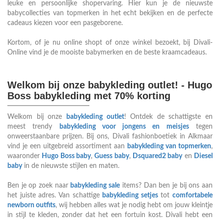
leuke en persoonlijke shopervaring. Hier kun je de nieuwste
babycollecties van topmerken in het echt bekijken en de perfecte
cadeaus kiezen voor een pasgeborene.
Kortom, of je nu online shopt of onze winkel bezoekt, bij Divali-
Online vind je de mooiste babymerken en de beste kraamcadeaus.
Welkom bij onze babykleding outlet! - Hugo
Boss babykleding met 70% korting
Welkom bij onze
babykleding outlet
! Ontdek de schattigste en
meest trendy
babykleding voor jongens en meisjes
tegen
onweerstaanbare prijzen. Bij ons, Divali fashionboetiek in Alkmaar
vind je een uitgebreid assortiment aan
babykleding van topmerken
,
waaronder
Hugo Boss baby
,
Guess baby
,
Dsquared2 baby
en
Diesel
baby
in de nieuwste stijlen en maten.
Ben je op zoek naar
babykleding sale
items? Dan ben je bij ons aan
het juiste adres. Van schattige
babykleding setjes
tot
comfortabele
newborn outfits
, wij hebben alles wat je nodig hebt om jouw kleintje
in stijl te kleden, zonder dat het een fortuin kost. Divali hebt een