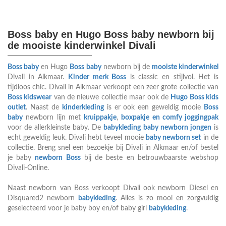
Boss baby en Hugo Boss baby newborn bij
de mooiste kinderwinkel Divali
Boss baby
en Hugo
Boss baby
newborn bij de
mooiste kinderwinkel
Divali in Alkmaar.
Kinder merk Boss
is classic en stijlvol. Het is
tijdloos chic. Divali in Alkmaar verkoopt een zeer grote collectie van
Boss kidswear
van de nieuwe collectie maar ook de
Hugo Boss kids
outlet
. Naast de
kinderkleding
is er ook een geweldig mooie
Boss
baby
newborn lijn met
kruippakje
,
boxpakje en comfy joggingpak
voor de allerkleinste baby. De
babykleding
baby newborn jongen
is
echt geweldig leuk. Divali hebt teveel mooie
baby newborn set
in de
collectie. Breng snel een bezoekje bij Divali in Alkmaar en/of bestel
je baby
newborn Boss
bij de beste en betrouwbaarste webshop
Divali-Online.
Naast newborn van Boss verkoopt Divali ook newborn Diesel en
Disquared2 newborn
babykleding
. Alles is zo mooi en zorgvuldig
geselecteerd voor je baby boy en/of baby girl
babykleding
.