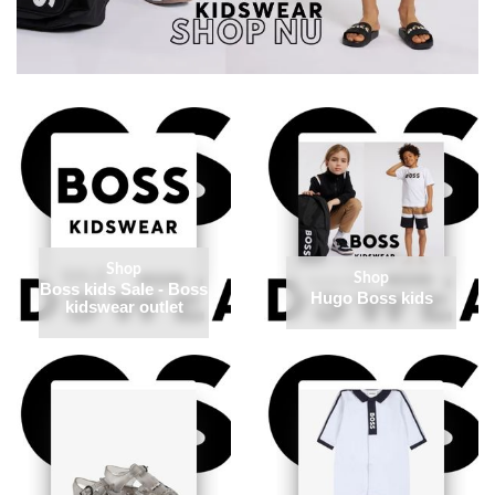
Shop
Shop
Boss kids Sale - Boss
Hugo Boss kids
kidswear outlet