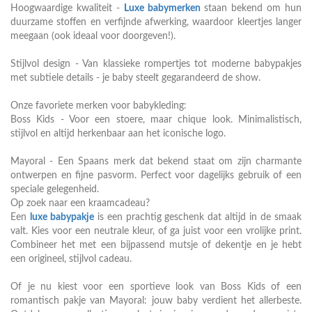
Hoogwaardige kwaliteit -
Luxe babymerken
staan bekend om hun
duurzame stoffen en verfijnde afwerking, waardoor kleertjes langer
meegaan (ook ideaal voor doorgeven!).
Stijlvol design - Van klassieke rompertjes tot moderne babypakjes
met subtiele details - je baby steelt gegarandeerd de show.
Onze favoriete merken voor babykleding:
Boss Kids - Voor een stoere, maar chique look. Minimalistisch,
stijlvol en altijd herkenbaar aan het iconische logo.
Mayoral - Een Spaans merk dat bekend staat om zijn charmante
ontwerpen en fijne pasvorm. Perfect voor dagelijks gebruik of een
speciale gelegenheid.
Op zoek naar een kraamcadeau?
Een
luxe babypakje
is een prachtig geschenk dat altijd in de smaak
valt. Kies voor een neutrale kleur, of ga juist voor een vrolijke print.
Combineer het met een bijpassend mutsje of dekentje en je hebt
een origineel, stijlvol cadeau.
Of je nu kiest voor een sportieve look van Boss Kids of een
romantisch pakje van Mayoral: jouw baby verdient het allerbeste.