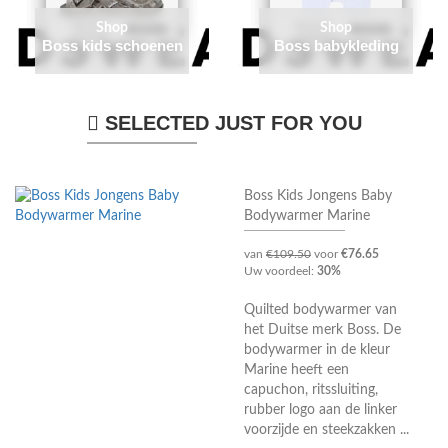
Shop
Shop
Boss kids schoenen
Boss babykleding
SELECTED JUST FOR YOU
Boss Kids Jongens Baby
Bodywarmer Marine
van
€109.50
voor
€76.65
Uw voordeel:
30%
Quilted bodywarmer van
het Duitse merk Boss. De
bodywarmer in de kleur
Marine heeft een
capuchon, ritssluiting,
rubber logo aan de linker
voorzijde en steekzakken ...