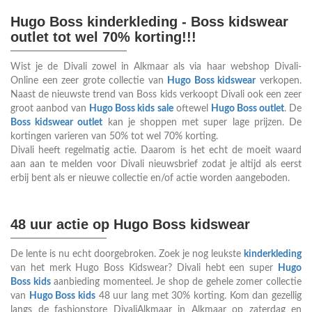
Hugo Boss kinderkleding - Boss kidswear
outlet tot wel 70% korting!!!
Wist je de Divali zowel in Alkmaar als via haar webshop Divali-
Online een zeer grote collectie van
Hugo Boss kidswear
verkopen.
Naast de nieuwste trend van Boss kids verkoopt Divali ook een zeer
groot aanbod van
Hugo Boss kids sale
oftewel
Hugo Boss outlet
. De
Boss kidswear outlet
kan je shoppen met super lage prijzen. De
kortingen varieren van 50% tot wel 70% korting.
Divali heeft regelmatig actie. Daarom is het echt de moeit waard
aan aan te melden voor Divali nieuwsbrief zodat je altijd als eerst
erbij bent als er nieuwe collectie en/of actie worden aangeboden.
48 uur actie op Hugo Boss kidswear
De lente is nu echt doorgebroken. Zoek je nog leukste
kinderkleding
van het merk Hugo Boss Kidswear? Divali hebt een super
Hugo
Boss kids
aanbieding momenteel. Je shop de gehele zomer collectie
van
Hugo Boss kids
48 uur lang met 30% korting. Kom dan gezellig
langs de fashionstore DivaliAlkmaar in Alkmaar op zaterdag en